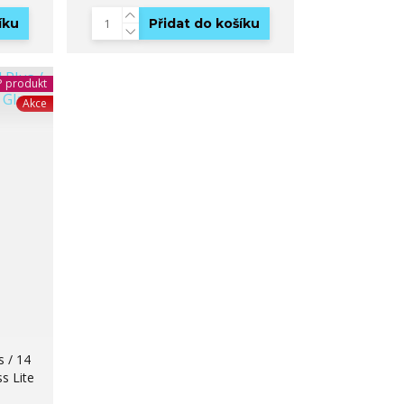
íku
Přidat do košíku
 produkt
Akce
s / 14
s Lite