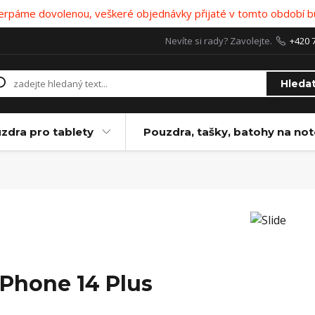
 čerpáme dovolenou, veškeré objednávky přijaté v tomto období b
Nevíte si rady? Zavolejte.
+420 
Hleda
zdra pro tablety
Pouzdra, tašky, batohy na no
iPhone 14 Plus