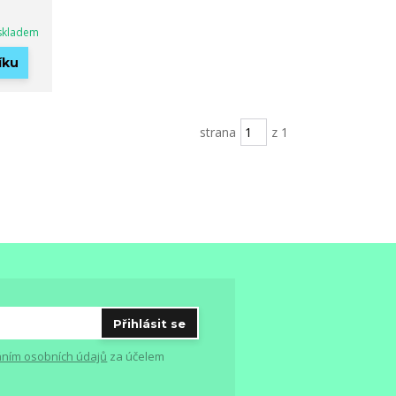
skladem
íku
strana
z 1
Přihlásit se
ním osobních údajů
za účelem