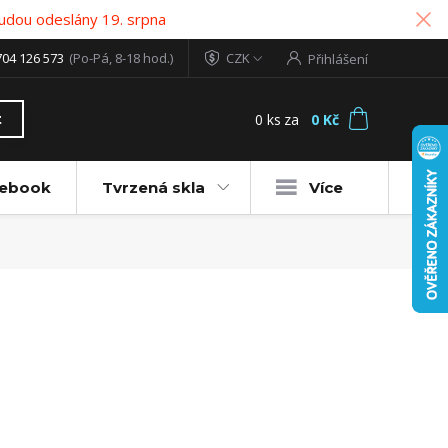
udou odeslány 19. srpna
704 126 573
(Po-Pá, 8-18 hod.)
CZK
Přihlášení
0
ks
za
0 Kč
t
tebook
Tvrzená skla
Více