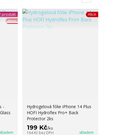
 produkt
Akce
Akce
s -
Hydrogelová fólie iPhone 14 Plus
Glass
HOFI Hydroflex Pro+ Back
Protector 2ks
199 Kč
/
ks
skladem
skladem
164 Kč
bez DPH