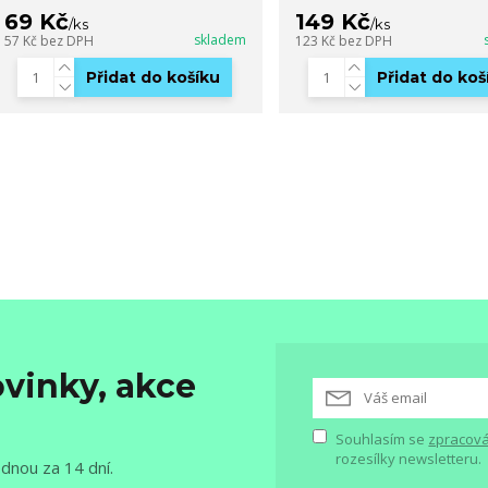
69 Kč
149 Kč
/
ks
/
ks
skladem
57 Kč
bez DPH
123 Kč
bez DPH
Přidat do košíku
Přidat do koš
vinky, akce
Souhlasím se
zpracová
rozesílky newsletteru.
ednou za 14 dní.