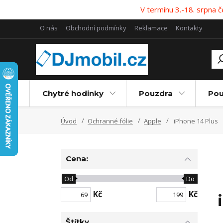
V termínu 3.-18. srpna
O nás
Obchodní podmínky
Reklamace
Kontakty
Chytré hodinky
Pouzdra
Pou
Úvod
Ochranné fólie
Apple
iPhone 14 Plus
Cena:
Od
Do
Kč
Kč
Štítky