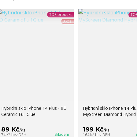
TOP produkt
TOP
Akce
Hybridní sklo iPhone 14 Plus - 9D
Hybridní sklo iPhone 14 Plu
Ceramic Full Glue
MyScreen Diamond Hybrid 
89 Kč
199 Kč
/
ks
/
ks
skladem
74 Kč
bez DPH
164 Kč
bez DPH