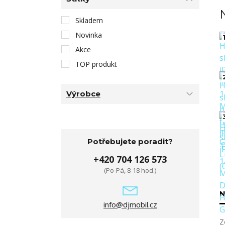
Skladem
Novinka
1
Akce
TOP produkt
Výrobce
Potřebujete poradit?
+420 704 126 573
(Po-Pá, 8-18 hod.)
N
info@djmobil.cz
Z