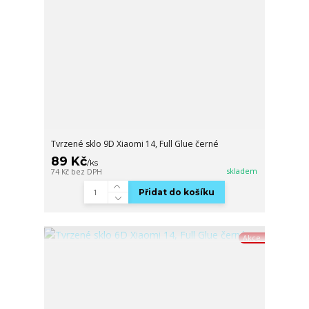
Tvrzené sklo 9D Xiaomi 14, Full Glue černé
89 Kč
/
ks
skladem
74 Kč
bez DPH
Přidat do košíku
Akce