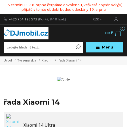
V termínu 3.-18. srpna čerpáme dovolenou, veškeré objednávky
přijaté v tomto období budou odeslány 19. srpna
+420 704 126 573
(Po-Pá, 8-18 hod.)
CZK
0
0 Kč
Menu
Úvod
Tvrzená skla
Xiaomi
řada Xiaomi 14
řada Xiaomi 14
Xiaomi 14 Ultra