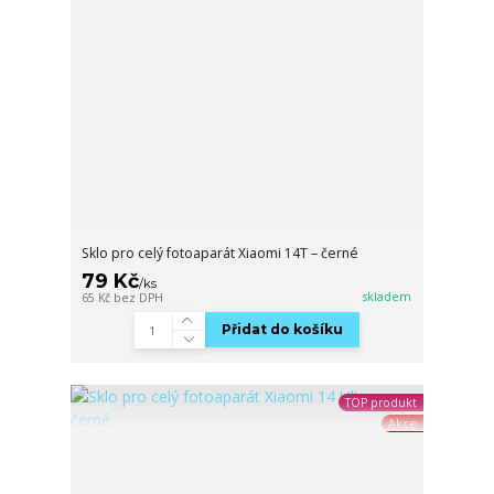
Sklo pro celý fotoaparát Xiaomi 14T – černé
79 Kč
/
ks
skladem
65 Kč
bez DPH
Přidat do košíku
TOP produkt
Akce