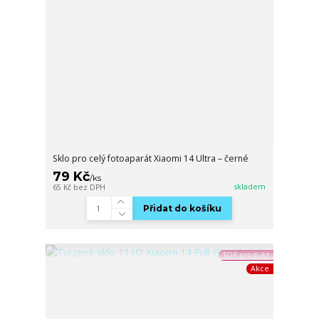
Sklo pro celý fotoaparát Xiaomi 14 Ultra – černé
79 Kč
/
ks
skladem
65 Kč
bez DPH
Přidat do košíku
TOP produkt
Akce