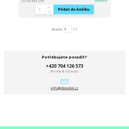
skladem
322 Kč
bez DPH
Přidat do košíku
strana
z 1
Potřebujete poradit?
+420 704 126 573
(Po-Pá, 8-18 hod.)
info@djmobil.cz