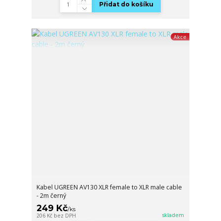
Přidat do košíku
Akce
Kabel UGREEN AV130 XLR female to XLR male cable
- 2m černý
249 Kč
/
ks
skladem
206 Kč
bez DPH