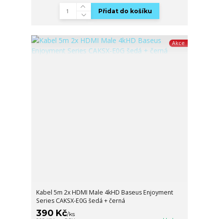
Přidat do košíku
Akce
Kabel 5m 2x HDMI Male 4kHD Baseus Enjoyment
Series CAKSX-E0G šedá + černá
390 Kč
/
ks