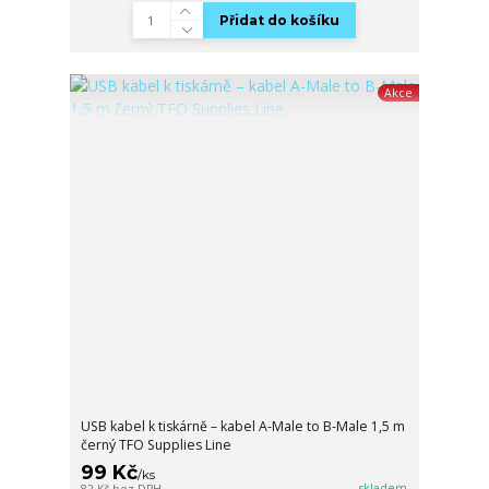
Přidat do košíku
Akce
USB kabel k tiskárně – kabel A-Male to B-Male 1,5 m
černý TFO Supplies Line
99 Kč
/
ks
skladem
82 Kč
bez DPH