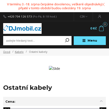
V termínu 3.-18. srpna čerpáme dovolenou, veškeré objednávky
přijaté v tomto období budou odeslány 19. srpna
+420 704 126 573
(Po-Pá, 8-18 hod.)
CZK
0
0 Kč
Menu
Úvod
Kabely
Ostatní kabely
Ostatní kabely
Cena: