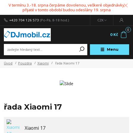
V termínu 3.-18. srpna čerpáme dovolenou, veškeré objednávky
přijaté v tomto období budou odeslány 19. srpna
+420 704 126 573
(Po-Pá, 8-18 hod.)
CZK
0
0 Kč
Menu
Úvod
Pouzdra
Xiaomi
řada Xiaomi 17
řada Xiaomi 17
Xiaomi 17