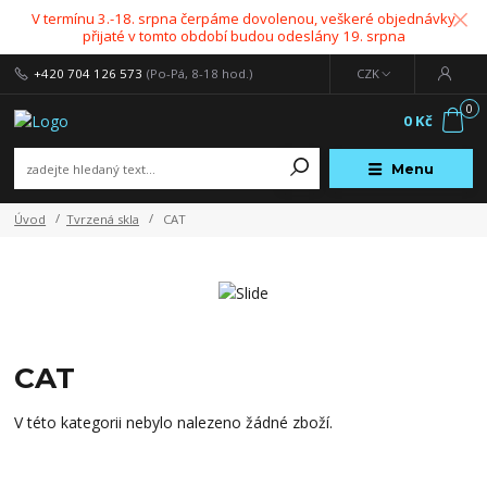
V termínu 3.-18. srpna čerpáme dovolenou, veškeré objednávky
přijaté v tomto období budou odeslány 19. srpna
+420 704 126 573
(Po-Pá, 8-18 hod.)
CZK
0
0 Kč
Menu
Úvod
Tvrzená skla
CAT
CAT
V této kategorii nebylo nalezeno žádné zboží.