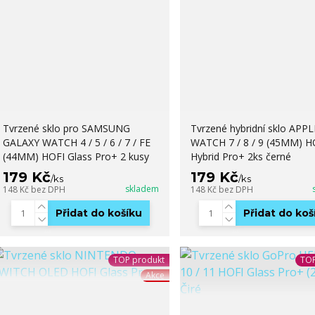
Tvrzené sklo pro SAMSUNG
Tvrzené hybridní sklo APPL
GALAXY WATCH 4 / 5 / 6 / 7 / FE
WATCH 7 / 8 / 9 (45MM) H
(44MM) HOFI Glass Pro+ 2 kusy
Hybrid Pro+ 2ks černé
179 Kč
179 Kč
/
ks
/
ks
skladem
148 Kč
bez DPH
148 Kč
bez DPH
Přidat do košíku
Přidat do koš
TOP produkt
TOP
Akce