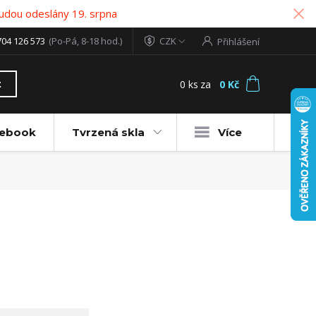
udou odeslány 19. srpna
704 126 573
(Po-Pá, 8-18 hod.)
CZK
Přihlášení
0
ks
za
0 Kč
t
tebook
Tvrzená skla
Více