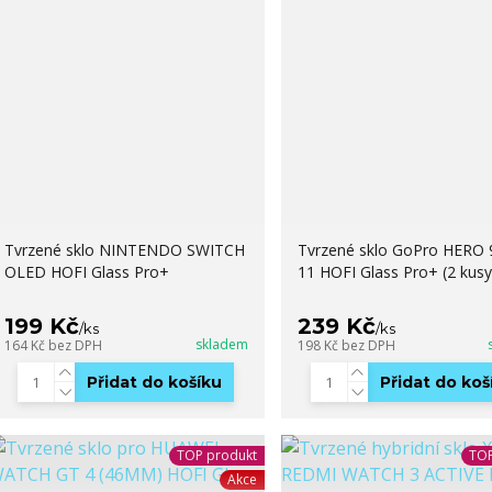
Tvrzené sklo NINTENDO SWITCH
Tvrzené sklo GoPro HERO 9
OLED HOFI Glass Pro+
11 HOFI Glass Pro+ (2 kusy
199 Kč
239 Kč
/
ks
/
ks
skladem
164 Kč
bez DPH
198 Kč
bez DPH
Přidat do košíku
Přidat do koš
TOP produkt
TOP
Akce