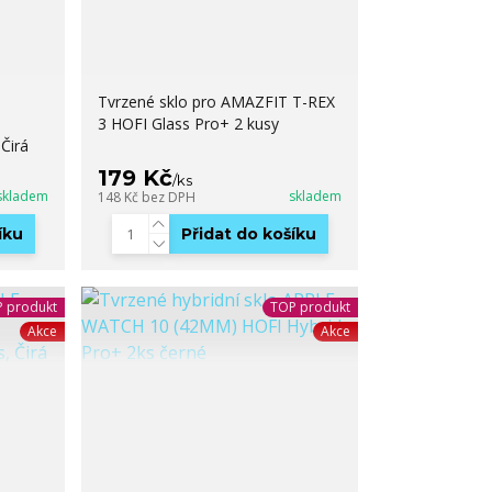
Tvrzené sklo pro AMAZFIT T-REX
3 HOFI Glass Pro+ 2 kusy
 Čirá
179 Kč
/
ks
skladem
skladem
148 Kč
bez DPH
íku
Přidat do košíku
 produkt
TOP produkt
Akce
Akce