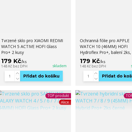
Tvrzené sklo pro XIAOMI REDMI
Ochranná fólie pro APPLE
WATCH 5 ACTIVE HOFI Glass
WATCH 10 (46MM) HOFI
Pro+ 2 kusy
Hydroflex Pro+, balení 2ks,
179 Kč
179 Kč
/
ks
/
ks
skladem
148 Kč
bez DPH
148 Kč
bez DPH
Přidat do košíku
Přidat do koš
TOP produkt
TOP
Akce