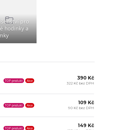
ušenství pro
é hodinky a
mky
390 Kč
TOP produkt
Akce
322 Kč bez DPH
109 Kč
TOP produkt
Akce
90 Kč bez DPH
149 Kč
TOP produkt
Akce