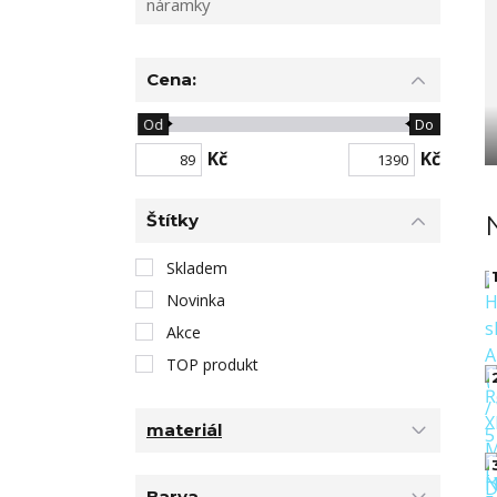
náramky
Cena:
Od
Do
Kč
Kč
Štítky
Skladem
1
Novinka
Akce
TOP produkt
materiál
Barva