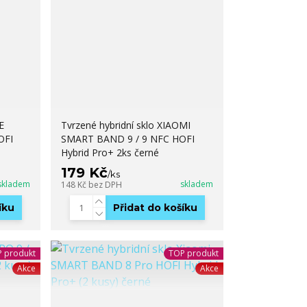
E
Tvrzené hybridní sklo XIAOMI
OFI
SMART BAND 9 / 9 NFC HOFI
Hybrid Pro+ 2ks černé
179 Kč
/
ks
skladem
skladem
148 Kč
bez DPH
íku
Přidat do košíku
 produkt
TOP produkt
Akce
Akce