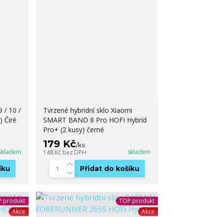
 / 10 /
Tvrzené hybridní sklo Xiaomi
) Čiré
SMART BAND 8 Pro HOFI Hybrid
Pro+ (2 kusy) černé
179 Kč
/
ks
skladem
skladem
148 Kč
bez DPH
íku
Přidat do košíku
 produkt
TOP produkt
Akce
Akce