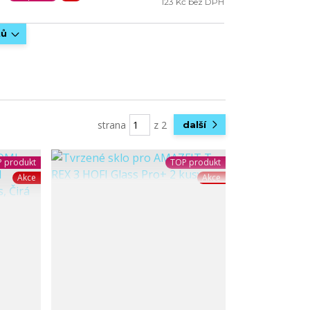
123 Kč bez DPH
tů
strana
z 2
další
 produkt
TOP produkt
Akce
Akce