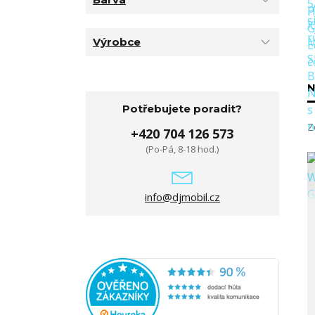
Výrobce
N
Potřebujete poradit?
Z
+420 704 126 573
(Po-Pá, 8-18 hod.)
info@djmobil.cz