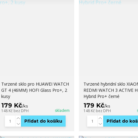
Tvrzené sklo pro HUAWEI WATCH
Tvrzené hybridní sklo XIAO
GT 4 (46MM) HOFI Glass Pro+, 2
REDMI WATCH 3 ACTIVE H
kusy
Hybrid Pro+ černé
179 Kč
179 Kč
/
ks
/
ks
skladem
148 Kč
bez DPH
148 Kč
bez DPH
Přidat do košíku
Přidat do koš