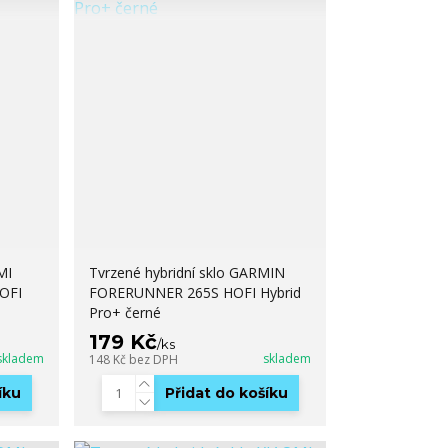
MI
Tvrzené hybridní sklo GARMIN
OFI
FORERUNNER 265S HOFI Hybrid
Pro+ černé
179 Kč
/
ks
skladem
skladem
148 Kč
bez DPH
íku
Přidat do košíku