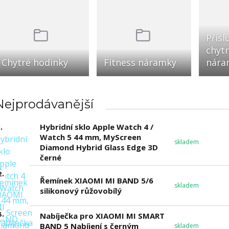
Přísl
chytr
Chytré hodinky
Fitness náramky
nára
Nejprodávanější
Hybridní sklo Apple Watch 4 /
.
Watch 5 44 mm, MyScreen
skladem
Diamond Hybrid Glass Edge 3D
černé
2.
Řemínek XIAOMI MI BAND 5/6
skladem
silikonový růžovobílý
3.
Nabíječka pro XIAOMI MI SMART
BAND 5 Nabíjení s černým
skladem