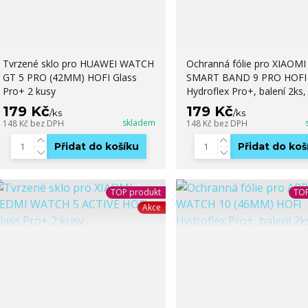
Tvrzené sklo pro HUAWEI WATCH
Ochranná fólie pro XIAOMI
GT 5 PRO (42MM) HOFI Glass
SMART BAND 9 PRO HOFI
Pro+ 2 kusy
Hydroflex Pro+, balení 2ks,
179 Kč
179 Kč
/
ks
/
ks
skladem
148 Kč
bez DPH
148 Kč
bez DPH
Přidat do košíku
Přidat do koš
TOP produkt
TOP
Akce