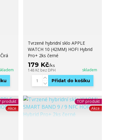
Tvrzené hybridní sklo APPLE
WATCH 10 (42MM) HOFI Hybrid
 Čirá
Pro+ 2ks černé
179 Kč
/
ks
skladem
skladem
148 Kč
bez DPH
íku
Přidat do košíku
 produkt
TOP produkt
Akce
Akce