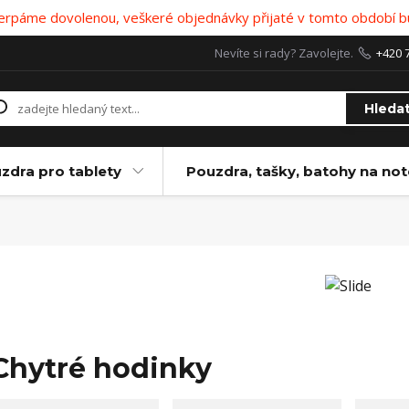
 čerpáme dovolenou, veškeré objednávky přijaté v tomto období b
Nevíte si rady? Zavolejte.
+420 
Hleda
zdra pro tablety
Pouzdra, tašky, batohy na no
Chytré hodinky