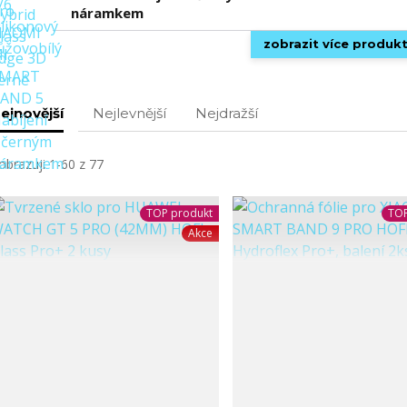
náramkem
zobrazit více produk
ejnovější
Nejlevnější
Nejdražší
obrazuji 1-60 z 77
TOP produkt
TOP
Akce