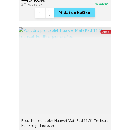
/
ks
skladem
371 Kč
bez DPH
Přidat do košíku
Akce
Pouzdro pro tablet Huawei MatePad 11.5", Techsuit
FoldPro jednorožec