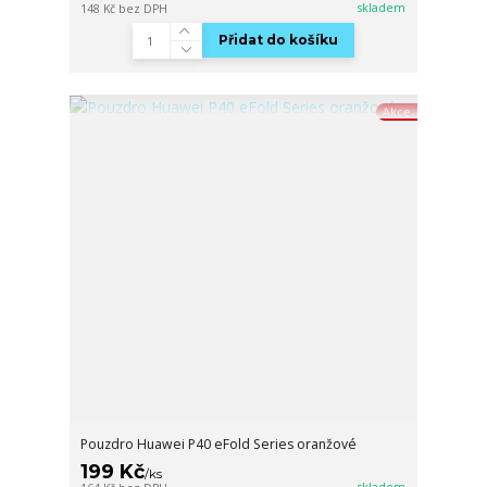
skladem
148 Kč
bez DPH
Přidat do košíku
Akce
Pouzdro Huawei P40 eFold Series oranžové
199 Kč
/
ks
skladem