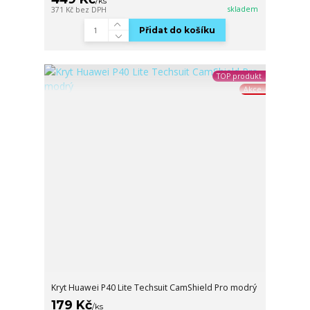
/
ks
skladem
371 Kč
bez DPH
Přidat do košíku
TOP produkt
Akce
Kryt Huawei P40 Lite Techsuit CamShield Pro modrý
179 Kč
/
ks