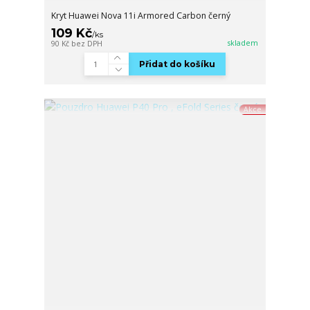
Kryt Huawei Nova 11i Armored Carbon černý
109 Kč
/
ks
skladem
90 Kč
bez DPH
Přidat do košíku
Akce