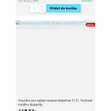
skladem
371 Kč
bez DPH
Přidat do košíku
Akce
Pouzdro pro tablet Huawei MatePad 11.5", Techsuit
FoldPro Butterfly
449 Kč