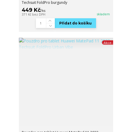
Techsuit FoldPro burgundy
449 Kč
/
ks
skladem
371 Kč
bez DPH
Přidat do košíku
Akce