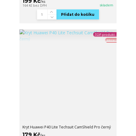
199 Kč
/
ks
skladem
164 Kč
bez DPH
Přidat do košíku
TOP produkt
Akce
Kryt Huawei P40 Lite Techsuit CamShield Pro černý
179 Kč
/
ks