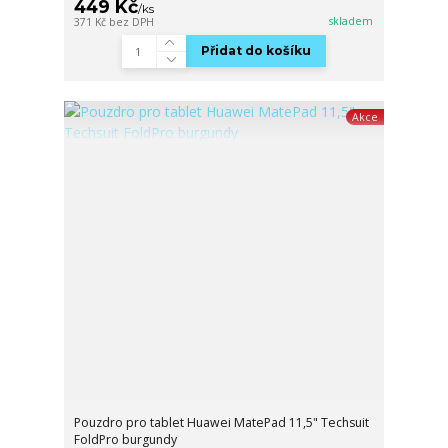
449 Kč
/
ks
skladem
371 Kč
bez DPH
Přidat do košíku
Akce
Pouzdro pro tablet Huawei MatePad 11,5" Techsuit
FoldPro burgundy