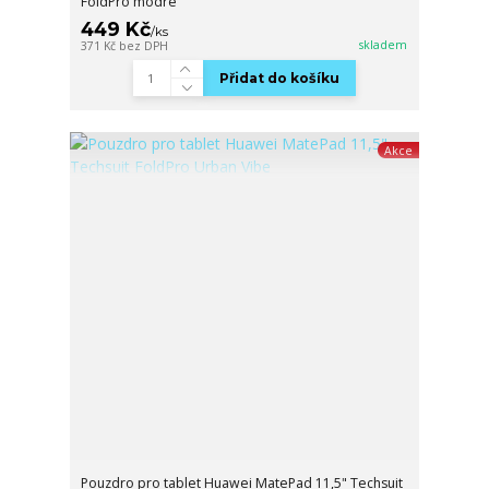
FoldPro modré
449 Kč
/
ks
skladem
371 Kč
bez DPH
Přidat do košíku
Akce
Pouzdro pro tablet Huawei MatePad 11,5" Techsuit