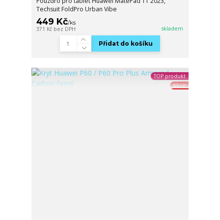
Pouzdro pro tablet Huawei MatePad 11 2023,
Techsuit FoldPro Urban Vibe
449 Kč
/
ks
skladem
371 Kč
bez DPH
Přidat do košíku
TOP produkt
Akce