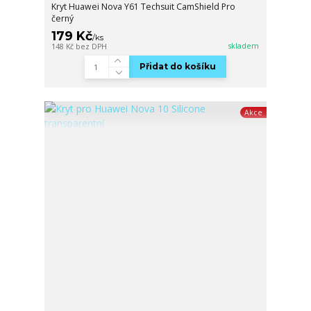
Kryt Huawei Nova Y61 Techsuit CamShield Pro
černý
179 Kč
/
ks
skladem
148 Kč
bez DPH
Přidat do košíku
Akce