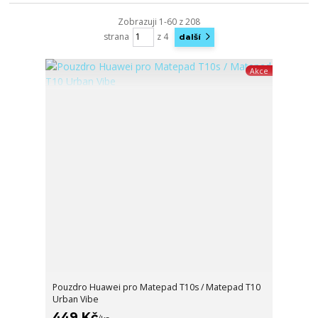
Zobrazuji 1-60 z 208
strana
z 4
další
Akce
Pouzdro Huawei pro Matepad T10s / Matepad T10
Urban Vibe
449 Kč