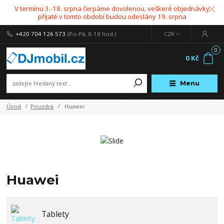
V termínu 3.-18. srpna čerpáme dovolenou, veškeré objednávky
přijaté v tomto období budou odeslány 19. srpna
+420 704 126 573
(Po-Pá, 8-18 hod.)
CZK
0
0 Kč
Menu
Úvod
Pouzdra
Huawei
Huawei
Tablety