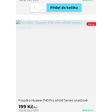
164 Kč
bez DPH
Přidat do košíku
Akce
Pouzdro Huawei P40 Pro eFold Series oranžové
199 Kč
/
ks
skladem
164 Kč
bez DPH