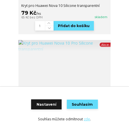
Kryt pro Huawei Nova 10 Silicone transparentní
79 Kč
/
ks
skladem
65 Kč
bez DPH
Přidat do košíku
Akce
Nastavení
Souhlasím
Souhlas můžete odmítnout
zde
.