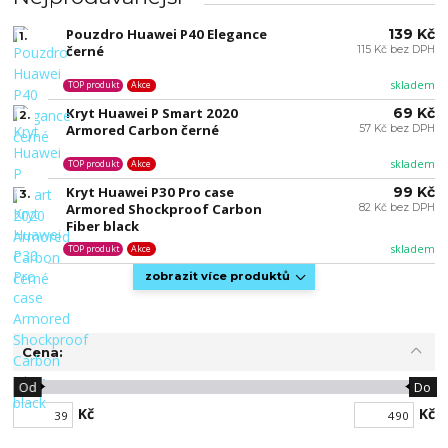
Pouzdro Huawei P40 Elegance
139 Kč
1.
černé
115 Kč bez DPH
skladem
TOP produkt
Akce
Kryt Huawei P Smart 2020
69 Kč
2.
Armored Carbon černé
57 Kč bez DPH
skladem
TOP produkt
Akce
Kryt Huawei P30 Pro case
99 Kč
3.
Armored Shockproof Carbon
82 Kč bez DPH
Fiber black
skladem
TOP produkt
Akce
zobrazit více produktů
Cena:
Od
Do
Kč
Kč