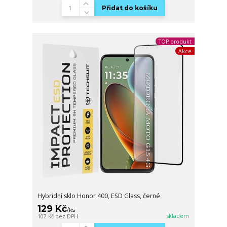
Přidat do košíku
TOP produkt
Akce
Hybridní sklo Honor 400, ESD Glass, černé
129 Kč
/
ks
skladem
107 Kč
bez DPH