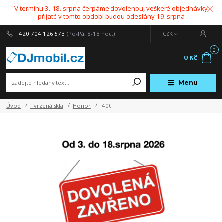
V termínu 3.-18. srpna čerpáme dovolenou, veškeré objednávky
přijaté v tomto období budou odeslány 19. srpna
+420 704 126 573
(Po-Pá, 8-18 hod.)
CZK
0
0 Kč
Menu
Úvod
Tvrzená skla
Honor
400