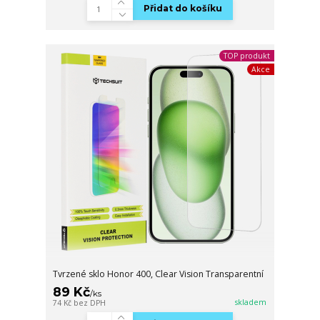
Přidat do košíku
TOP produkt
Akce
Tvrzené sklo Honor 400, Clear Vision Transparentní
89 Kč
/
ks
skladem
74 Kč
bez DPH