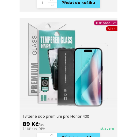
Přidat do košíku
TOP produkt
Akce
Tvrzené sklo premium pro Honor 400
89 Kč
/
ks
skladem
74 Kč
bez DPH