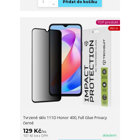
Přidat do košíku
TOP produkt
Akce
Tvrzené sklo 111D Honor 400, Full Glue Privacy
černé
129 Kč
/
ks
skladem
107 Kč
bez DPH