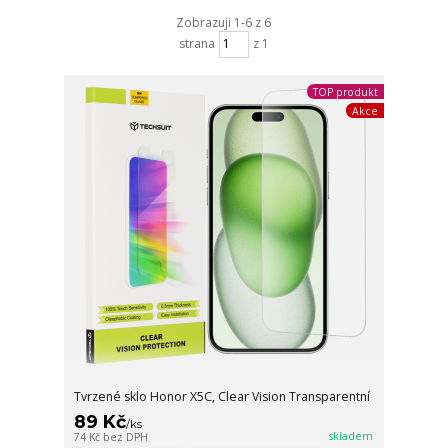
Zobrazuji 1-6 z 6
strana
z 1
TOP produkt
Akce
Tvrzené sklo Honor X5C, Clear Vision Transparentní
89 Kč
/
ks
skladem
74 Kč
bez DPH