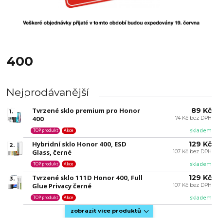
400
Nejprodávanější
Tvrzené sklo premium pro Honor
89 Kč
1.
400
74 Kč bez DPH
skladem
TOP produkt
Akce
Hybridní sklo Honor 400, ESD
129 Kč
2.
Glass, černé
107 Kč bez DPH
skladem
TOP produkt
Akce
Tvrzené sklo 111D Honor 400, Full
129 Kč
3.
Glue Privacy černé
107 Kč bez DPH
skladem
TOP produkt
Akce
zobrazit více produktů