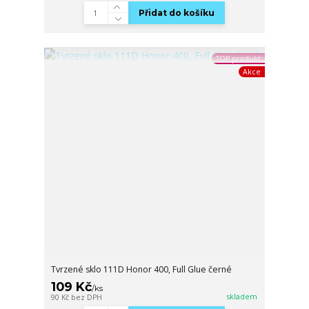
Přidat do košíku
TOP produkt
Akce
Tvrzené sklo 111D Honor 400, Full Glue černé
109 Kč
/
ks
skladem
90 Kč
bez DPH