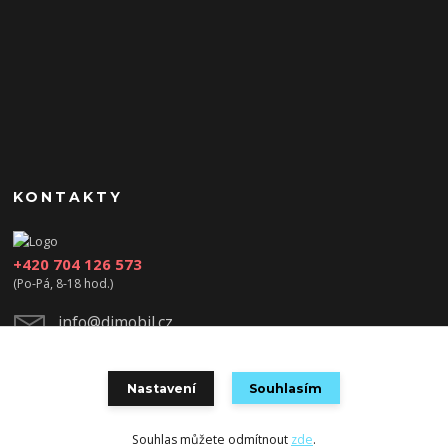
KONTAKTY
+420 704 126 573
(Po-Pá, 8-18 hod.)
info@djmobil.cz
Nastavení
Souhlasím
Souhlas můžete odmítnout
zde
.
Vytvořeno na
Eshop-rychle.cz