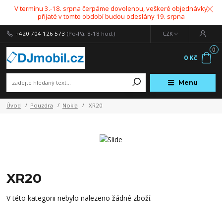
V termínu 3.-18. srpna čerpáme dovolenou, veškeré objednávky
přijaté v tomto období budou odeslány 19. srpna
+420 704 126 573
(Po-Pá, 8-18 hod.)
CZK
0
0 Kč
Menu
Úvod
Pouzdra
Nokia
XR20
XR20
V této kategorii nebylo nalezeno žádné zboží.