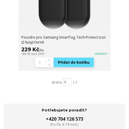
Pouzdro pro Samsung SmartTag, Tech-Protect Icon
(2 kusy) černé
229 Kč
/
ks
skladem
189 Kč
bez DPH
Přidat do košíku
strana
z 1
Potřebujete poradit?
+420 704 126 573
(Po-Pá, 8-18 hod.)