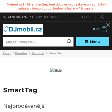
V termínu 3.-18. srpna čerpáme dovolenou, veškeré objednávky
přijaté v tomto období budou odeslány 19. srpna
+420 704 126 573
(Po-Pá, 8-18 hod.)
CZK
0
0 Kč
Menu
Úvod
Pouzdra
Samsung
SmartTag
SmartTag
Nejprodávanější