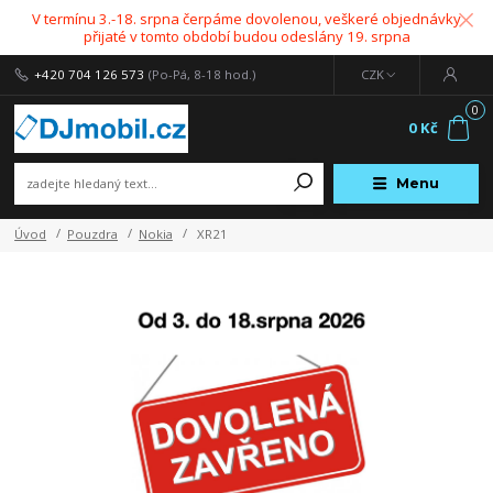
V termínu 3.-18. srpna čerpáme dovolenou, veškeré objednávky
přijaté v tomto období budou odeslány 19. srpna
+420 704 126 573
(Po-Pá, 8-18 hod.)
CZK
0
0 Kč
Menu
Úvod
Pouzdra
Nokia
XR21