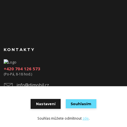
KONTAKTY
+420 704 126 573
(Po-Pá, 8-18 hod.)
info@djmobil.cz
Nastavení
Souhlasím
Souhlas můžete odmítnout
zde
.
Vytvořeno na
Eshop-rychle.cz