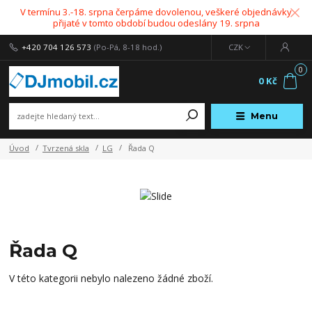
V termínu 3.-18. srpna čerpáme dovolenou, veškeré objednávky
přijaté v tomto období budou odeslány 19. srpna
+420 704 126 573
(Po-Pá, 8-18 hod.)
CZK
0
0 Kč
Menu
Úvod
Tvrzená skla
LG
Řada Q
Řada Q
V této kategorii nebylo nalezeno žádné zboží.