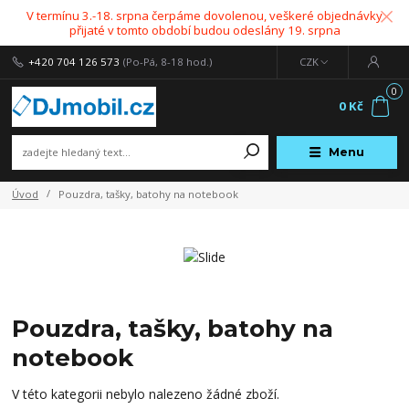
V termínu 3.-18. srpna čerpáme dovolenou, veškeré objednávky
přijaté v tomto období budou odeslány 19. srpna
+420 704 126 573
(Po-Pá, 8-18 hod.)
CZK
0
0 Kč
Menu
Úvod
Pouzdra, tašky, batohy na notebook
Pouzdra, tašky, batohy na
notebook
V této kategorii nebylo nalezeno žádné zboží.