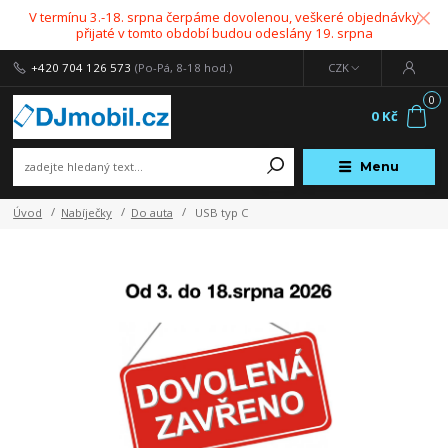
V termínu 3.-18. srpna čerpáme dovolenou, veškeré objednávky
přijaté v tomto období budou odeslány 19. srpna
+420 704 126 573
(Po-Pá, 8-18 hod.)
CZK
0
0 Kč
Menu
Úvod
Nabíječky
Do auta
USB typ C