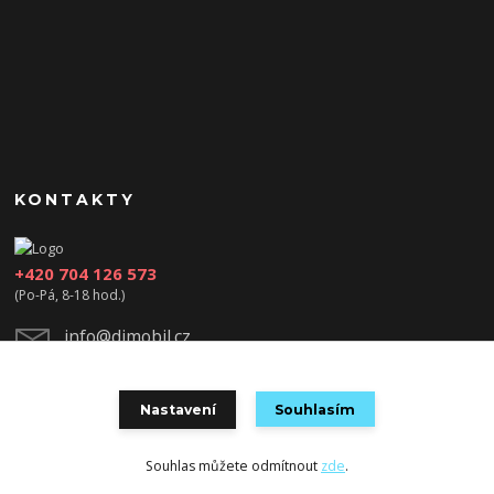
KONTAKTY
+420 704 126 573
(Po-Pá, 8-18 hod.)
info@djmobil.cz
Nastavení
Souhlasím
Souhlas můžete odmítnout
zde
.
Vytvořeno na
Eshop-rychle.cz