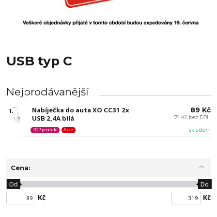
USB typ C
Nejprodávanější
Nabíječka do auta XO CC31 2x
89 Kč
1.
USB 2,4A bílá
74 Kč bez DPH
skladem
TOP produkt
Akce
Cena:
Od
Do
Kč
Kč