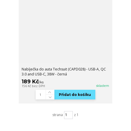
Nabíječka do auta Techsuit (CAPD028) - USB-A, QC
3.0 and USB-C, 38W - černá
189 Kč
/
ks
skladem
156 Kč
bez DPH
Přidat do košíku
strana
z 1