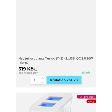
Nabíječka do auta Yesido (Y43) - 2xUSB, QC 3.0 36W
- černá
319 Kč
/
ks
skladem
264 Kč
bez DPH
Přidat do košíku
TOP produkt
Akce