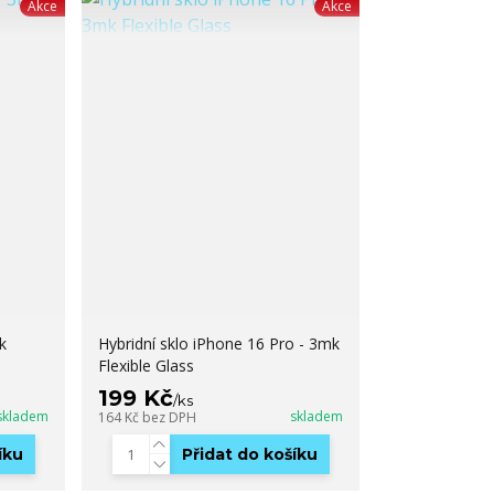
Akce
Akce
k
Hybridní sklo iPhone 16 Pro - 3mk
Flexible Glass
199 Kč
/
ks
skladem
skladem
164 Kč
bez DPH
íku
Přidat do košíku