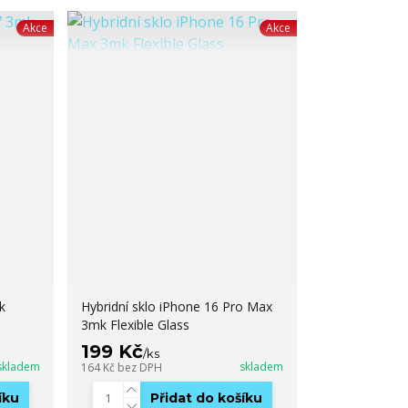
Akce
Akce
k
Hybridní sklo iPhone 16 Pro Max
3mk Flexible Glass
199 Kč
/
ks
skladem
skladem
164 Kč
bez DPH
íku
Přidat do košíku