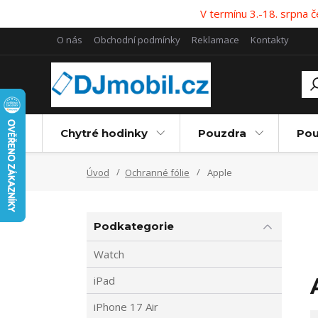
V termínu 3.-18. srpna
O nás
Obchodní podmínky
Reklamace
Kontakty
Chytré hodinky
Pouzdra
Pou
Úvod
Ochranné fólie
Apple
Podkategorie
Watch
iPad
iPhone 17 Air