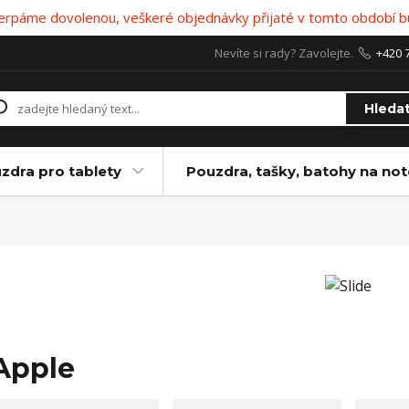
 čerpáme dovolenou, veškeré objednávky přijaté v tomto období b
Nevíte si rady? Zavolejte.
+420 
Hleda
zdra pro tablety
Pouzdra, tašky, batohy na no
Apple