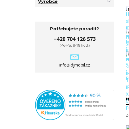
Výrobce
1
Potřebujete poradit?
+420 704 126 573
(Po-Pá, 8-18 hod.)
info@djmobil.cz
N
Z