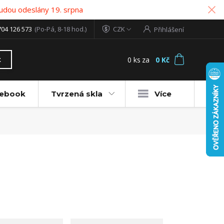
udou odeslány 19. srpna
704 126 573
(Po-Pá, 8-18 hod.)
CZK
Přihlášení
0
ks
za
0 Kč
t
tebook
Tvrzená skla
Více