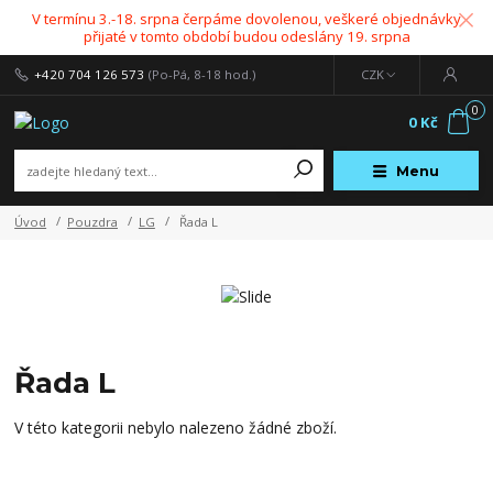
V termínu 3.-18. srpna čerpáme dovolenou, veškeré objednávky
přijaté v tomto období budou odeslány 19. srpna
+420 704 126 573
(Po-Pá, 8-18 hod.)
CZK
0
0 Kč
Menu
Úvod
Pouzdra
LG
Řada L
Řada L
V této kategorii nebylo nalezeno žádné zboží.