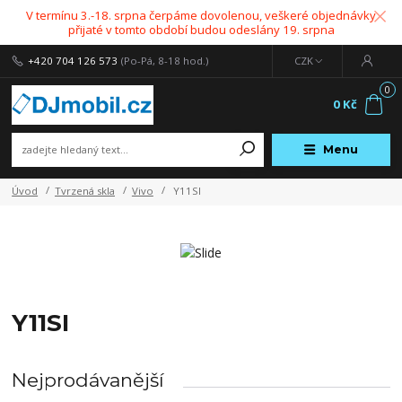
V termínu 3.-18. srpna čerpáme dovolenou, veškeré objednávky
přijaté v tomto období budou odeslány 19. srpna
+420 704 126 573
(Po-Pá, 8-18 hod.)
CZK
0
0 Kč
Menu
Úvod
Tvrzená skla
Vivo
Y11SI
Y11SI
Nejprodávanější