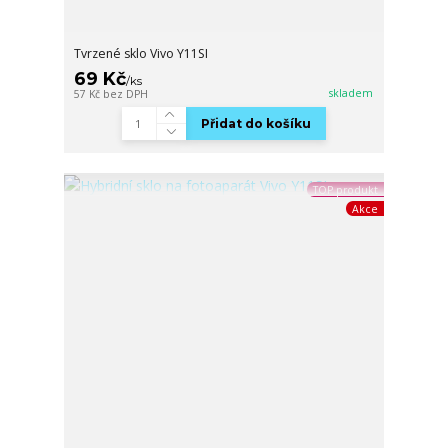
Tvrzené sklo Vivo Y11SI
69 Kč
/
ks
skladem
57 Kč
bez DPH
Přidat do košíku
TOP produkt
Akce