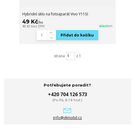
Hybridní sklo na fotoaparát Vivo Y11SI
49 Kč
/
ks
skladem
40 Kč
bez DPH
Přidat do košíku
strana
z 1
Potřebujete poradit?
+420 704 126 573
(Po-Pá, 8-18 hod.)
info@djmobil.cz