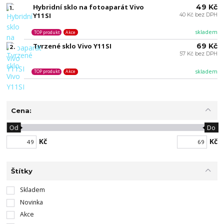
Hybridní sklo na fotoaparát Vivo
49 Kč
1.
Y11SI
40 Kč bez DPH
skladem
TOP produkt
Akce
Tvrzené sklo Vivo Y11SI
69 Kč
2.
57 Kč bez DPH
skladem
TOP produkt
Akce
Cena:
Od
Do
Kč
Kč
Štítky
Skladem
Novinka
Akce