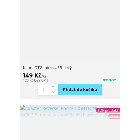
Kabel OTG micro USB - bílý
149 Kč
/
ks
skladem
123 Kč
bez DPH
Přidat do košíku
TOP produkt
Akce