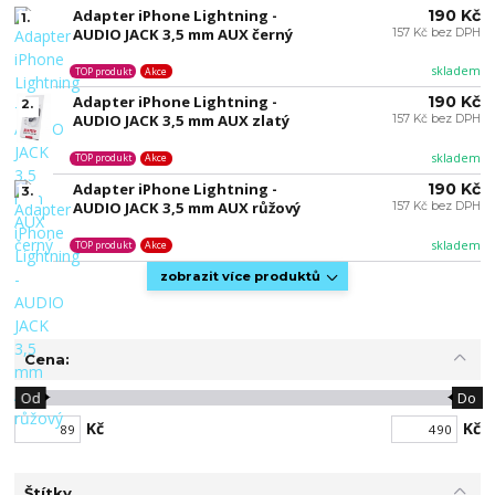
Adapter iPhone Lightning -
190 Kč
1.
AUDIO JACK 3,5 mm AUX černý
157 Kč bez DPH
skladem
TOP produkt
Akce
Adapter iPhone Lightning -
190 Kč
2.
AUDIO JACK 3,5 mm AUX zlatý
157 Kč bez DPH
skladem
TOP produkt
Akce
Adapter iPhone Lightning -
190 Kč
3.
AUDIO JACK 3,5 mm AUX růžový
157 Kč bez DPH
skladem
TOP produkt
Akce
zobrazit více produktů
Cena:
Od
Do
Kč
Kč
Štítky