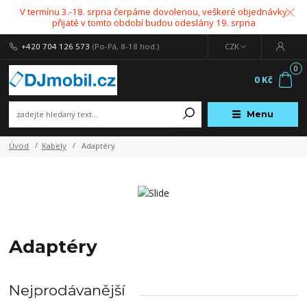
V termínu 3.-18. srpna čerpáme dovolenou, veškeré objednávky
přijaté v tomto období budou odeslány 19. srpna
+420 704 126 573
(Po-Pá, 8-18 hod.)
CZK
0
0 Kč
Menu
Úvod
Kabely
Adaptéry
Adaptéry
Nejprodávanější