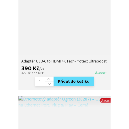
Adaptér USB-C to HDMI 4K Tech-Protect Ultraboost
390 Kč
/
ks
skladem
322 Kč
bez DPH
Přidat do košíku
Akce