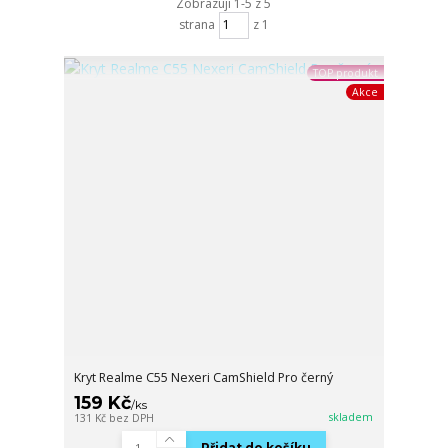
Zobrazuji 1-5 z 5
strana
z 1
TOP produkt
Akce
Kryt Realme C55 Nexeri CamShield Pro černý
159 Kč
/
ks
skladem
131 Kč
bez DPH
Přidat do košíku