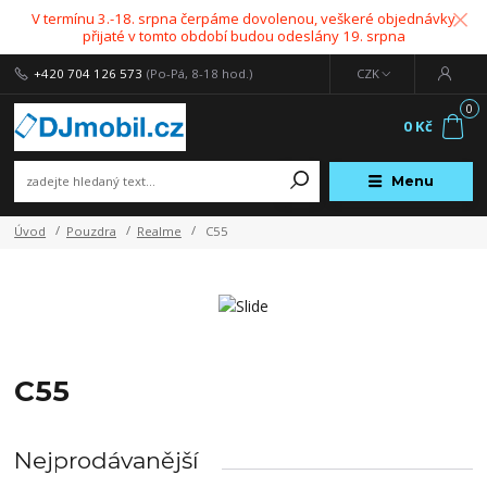
V termínu 3.-18. srpna čerpáme dovolenou, veškeré objednávky
přijaté v tomto období budou odeslány 19. srpna
+420 704 126 573
(Po-Pá, 8-18 hod.)
CZK
0
0 Kč
Menu
Úvod
Pouzdra
Realme
C55
C55
Nejprodávanější