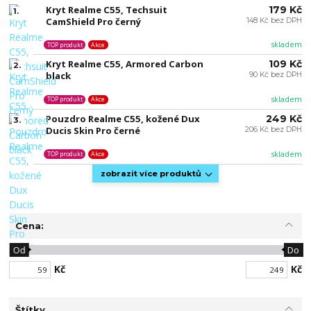
Kryt Realme C55, Techsuit
179 Kč
1.
CamShield Pro černý
148 Kč bez DPH
skladem
TOP produkt
Akce
Kryt Realme C55, Armored Carbon
109 Kč
2.
black
90 Kč bez DPH
skladem
TOP produkt
Akce
Pouzdro Realme C55, kožené Dux
249 Kč
3.
Ducis Skin Pro černé
206 Kč bez DPH
skladem
TOP produkt
Akce
zobrazit více produktů
Cena:
Od
Do
Kč
Kč
Štítky