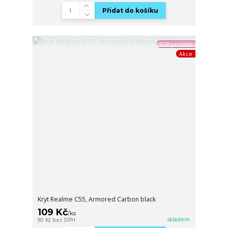
Přidat do košíku
TOP produkt
Akce
Kryt Realme C55, Armored Carbon black
109 Kč
/
ks
skladem
90 Kč
bez DPH