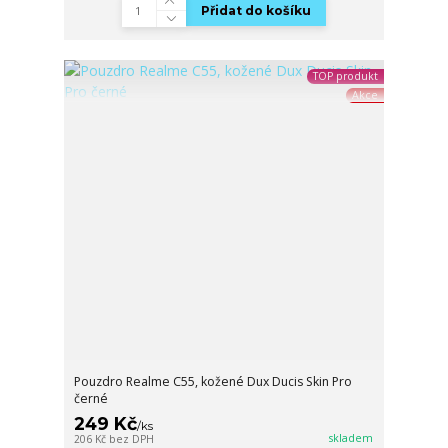
Přidat do košíku
TOP produkt
Akce
Pouzdro Realme C55, kožené Dux Ducis Skin Pro
černé
249 Kč
/
ks
skladem
206 Kč
bez DPH