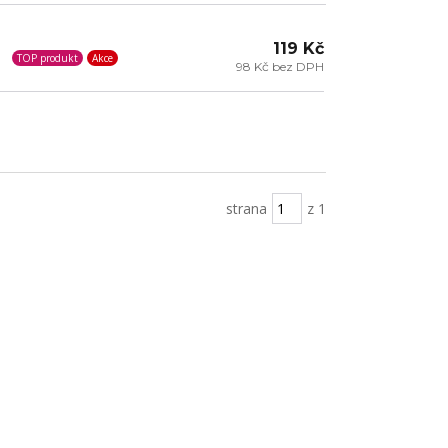
119 Kč
TOP produkt
Akce
98 Kč bez DPH
strana
z 1