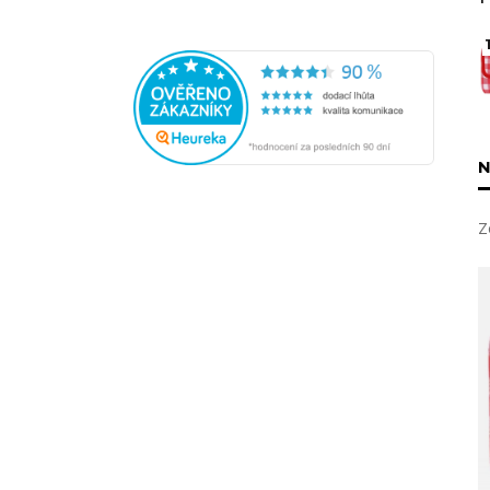
1
N
Z