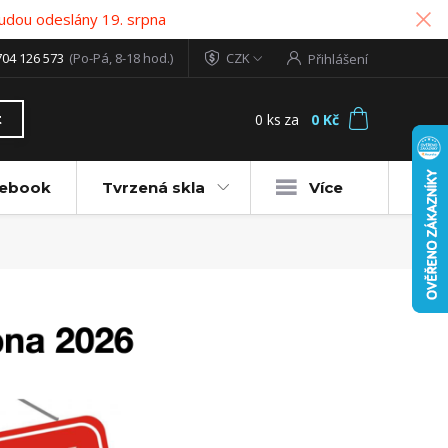
udou odeslány 19. srpna
704 126 573
(Po-Pá, 8-18 hod.)
CZK
Přihlášení
0
ks
za
0 Kč
t
tebook
Tvrzená skla
Více