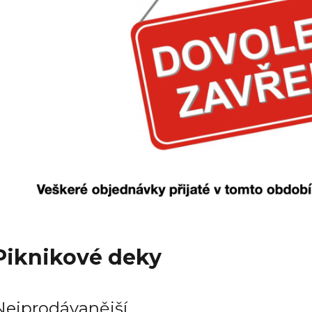
Piknikové deky
Nejprodávanější