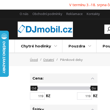
V termínu 3.-18. srpna
O nás
Obchodní podmínky
Reklamace
Kontakty
Chytré hodinky
Pouzdra
Pou
Úvod
Ostatní
Piknikové deky
Cena:
Od
Do
Kč
Kč
Štítky