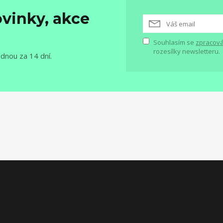
vinky, akce
Souhlasím se
zpracová
rozesílky newsletteru.
ednou za 14 dní.