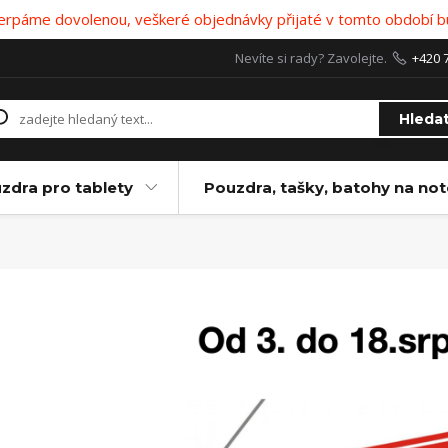
 čerpáme dovolenou, veškeré objednávky přijaté v tomto období b
Nevíte si rady? Zavolejte.
+420 
Hleda
zdra pro tablety
Pouzdra, tašky, batohy na no