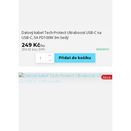
Datový kabel Tech-Protect Ultraboost USB-C na
USB-C, 5A PD100W 3m šedý
249 Kč
/
ks
skladem
206 Kč
bez DPH
Přidat do košíku
Akce