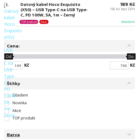
Datový kabel Hoco Exquisito
189 Kč
1.
(X50) – USB Type-C na USB Type-
156 Kč bez DPH
C, PD 100W, 5A, 1m – černý
skladem
TOP produkt
Akce
Cena:
Od
Do
Kč
Kč
Štítky
Skladem
Novinka
Akce
TOP produkt
Barva