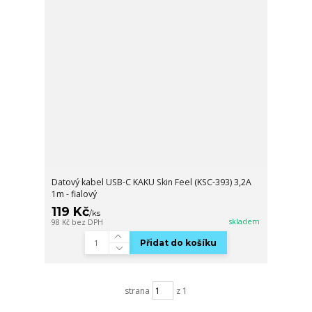
Datový kabel USB-C KAKU Skin Feel (KSC-393) 3,2A
1m - fialový
119 Kč
/
ks
skladem
98 Kč
bez DPH
Přidat do košíku
strana
z 1