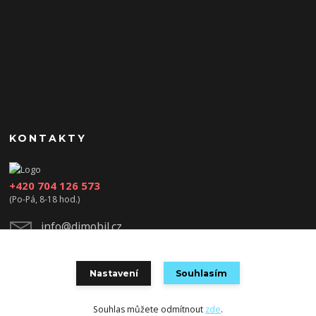
KONTAKTY
+420 704 126 573
(Po-Pá, 8-18 hod.)
info@djmobil.cz
Nastavení
Souhlasím
Souhlas můžete odmítnout
zde
.
Vytvořeno na
Eshop-rychle.cz