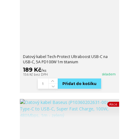
Datový kabel Tech-Protect Ultraboost USB-C na
USB-C, 5A PD100W 1m titanium
189 Kč
/
ks
skladem
156 Kč
bez DPH
Přidat do košíku
Akce