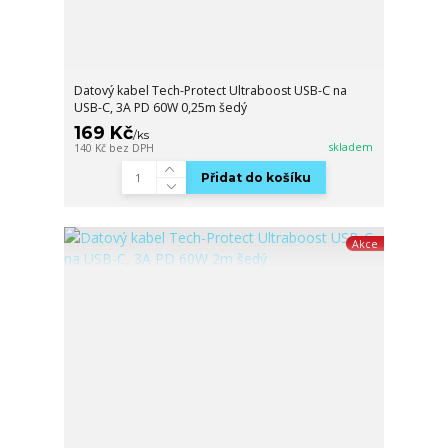
Datový kabel Tech-Protect Ultraboost USB-C na
USB-C, 3A PD 60W 0,25m šedý
169 Kč
/
ks
skladem
140 Kč
bez DPH
Přidat do košíku
Akce