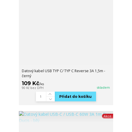
Datový kabel USB TYP C/ TYP C Reverse 3A 1,5m -
černý
109 Kč
/
ks
skladem
90 Kč
bez DPH
Přidat do košíku
Akce