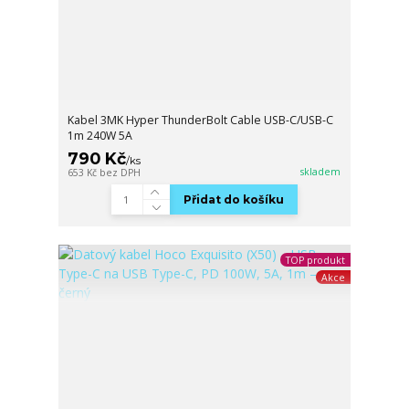
Kabel 3MK Hyper ThunderBolt Cable USB-C/USB-C
1m 240W 5A
790 Kč
/
ks
skladem
653 Kč
bez DPH
Přidat do košíku
TOP produkt
Akce