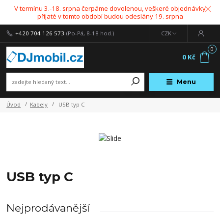
V termínu 3.-18. srpna čerpáme dovolenou, veškeré objednávky
přijaté v tomto období budou odeslány 19. srpna
+420 704 126 573
(Po-Pá, 8-18 hod.)
CZK
0
0 Kč
Menu
Úvod
Kabely
USB typ C
USB typ C
Nejprodávanější