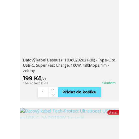
Datový kabel Baseus (P10360202631-00) - Type-C to
USB-C, Super Fast Charge, 100W, 480Mbps, 1m -
zelený
199 Kč
/
ks
skladem
164 Kč
bez DPH
Přidat do košíku
Akce