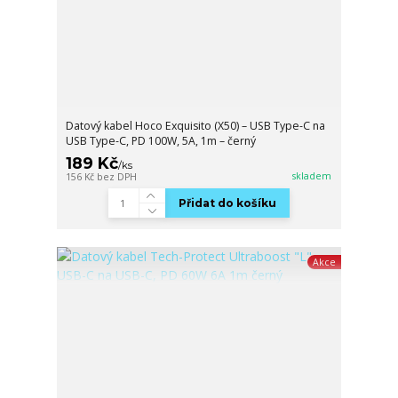
Datový kabel Hoco Exquisito (X50) – USB Type-C na
USB Type-C, PD 100W, 5A, 1m – černý
189 Kč
/
ks
skladem
156 Kč
bez DPH
Přidat do košíku
Akce