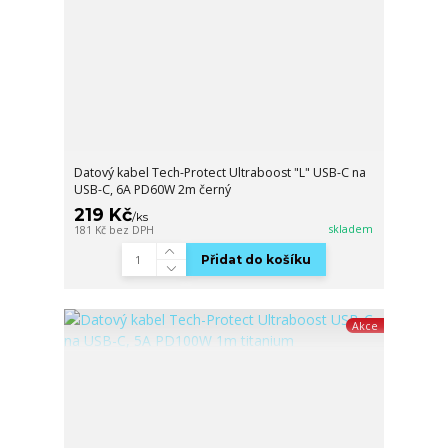
Datový kabel Tech-Protect Ultraboost "L" USB-C na
USB-C, 6A PD60W 2m černý
219 Kč
/
ks
skladem
181 Kč
bez DPH
Přidat do košíku
Akce