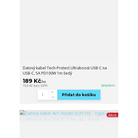
Datový kabel Tech-Protect Ultraboost USB-C na
USB-C, 5A PD100W 1m šedý
189 Kč
/
ks
skladem
156 Kč
bez DPH
Přidat do košíku
Akce