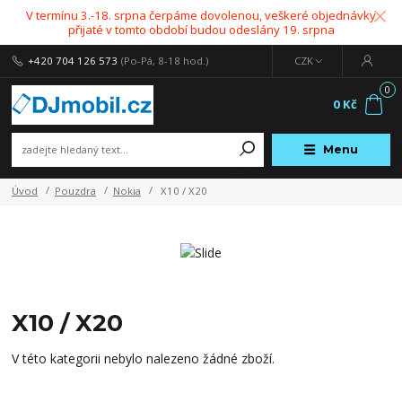
V termínu 3.-18. srpna čerpáme dovolenou, veškeré objednávky
přijaté v tomto období budou odeslány 19. srpna
+420 704 126 573
(Po-Pá, 8-18 hod.)
CZK
0
0 Kč
Menu
Úvod
Pouzdra
Nokia
X10 / X20
X10 / X20
V této kategorii nebylo nalezeno žádné zboží.