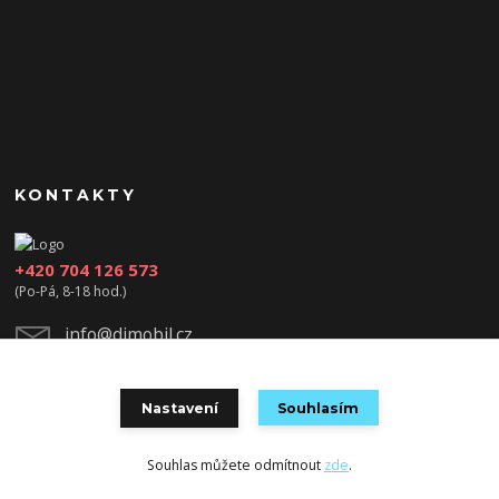
KONTAKTY
+420 704 126 573
(Po-Pá, 8-18 hod.)
info@djmobil.cz
Nastavení
Souhlasím
Souhlas můžete odmítnout
zde
.
Vytvořeno na
Eshop-rychle.cz