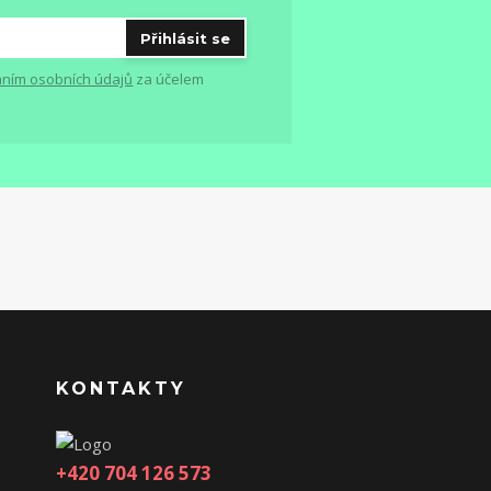
Přihlásit se
ním osobních údajů
za účelem
KONTAKTY
+420 704 126 573