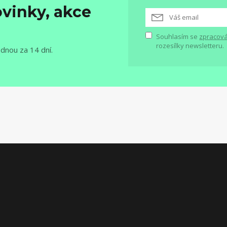
vinky, akce
Souhlasím se
zpracová
rozesílky newsletteru.
ednou za 14 dní.