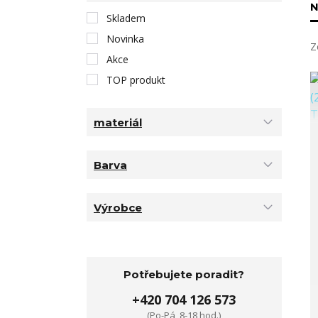
N
Skladem
Novinka
Z
Akce
TOP produkt
materiál
Barva
Výrobce
Potřebujete poradit?
+420 704 126 573
(Po-Pá, 8-18 hod.)