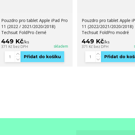
Pouzdro pro tablet Apple iPad Pro
Pouzdro pro tablet Apple i
11 (2022 / 2021/2020/2018)
11 (2022/2021/2020/2018)
Techsuit FoldPro černé
Techsuit FoldPro modré
449 Kč
449 Kč
/
ks
/
ks
skladem
371 Kč
bez DPH
371 Kč
bez DPH
Přidat do košíku
Přidat do koš