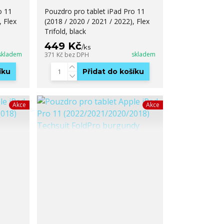
o 11
Pouzdro pro tablet iPad Pro 11
, Flex
(2018 / 2020 / 2021 / 2022), Flex
Trifold, black
449 Kč
/
ks
skladem
skladem
371 Kč
bez DPH
íku
Přidat do košíku
Akce
Akce