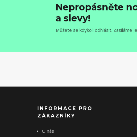
Nepropásněte no
a slevy!
Můžete se kdykoli odhlásit. Zasíláme j
INFORMACE PRO
ZÁKAZNÍKY
O nás