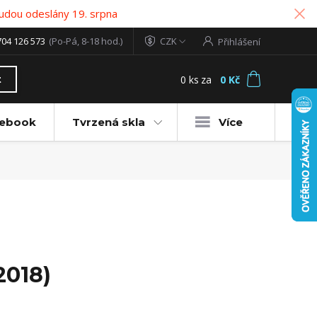
udou odeslány 19. srpna
704 126 573
(Po-Pá, 8-18 hod.)
CZK
Přihlášení
0
ks
za
0 Kč
t
tebook
Tvrzená skla
Více
2018)