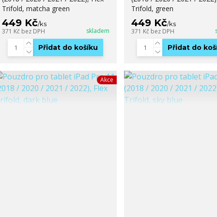
Trifold, matcha green
Trifold, green
449 Kč
449 Kč
/
ks
/
ks
skladem
371 Kč
bez DPH
371 Kč
bez DPH
Přidat do košíku
Přidat do koš
Akce