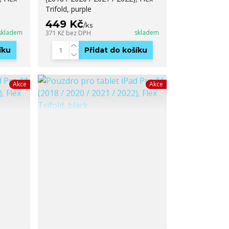
Trifold, purple
449 Kč
/
ks
skladem
skladem
371 Kč
bez DPH
íku
Přidat do košíku
Akce
Akce