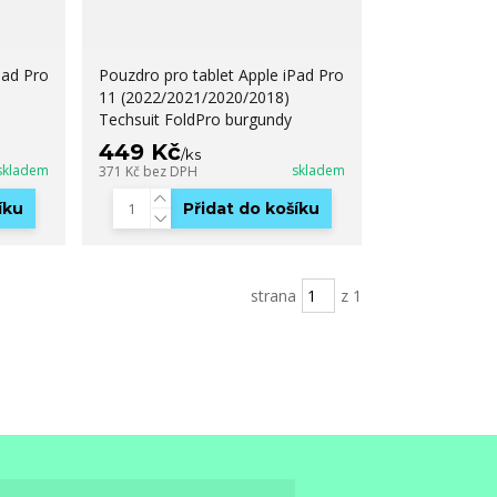
Pad Pro
Pouzdro pro tablet Apple iPad Pro
11 (2022/2021/2020/2018)
Techsuit FoldPro burgundy
449 Kč
/
ks
skladem
skladem
371 Kč
bez DPH
íku
Přidat do košíku
strana
z 1