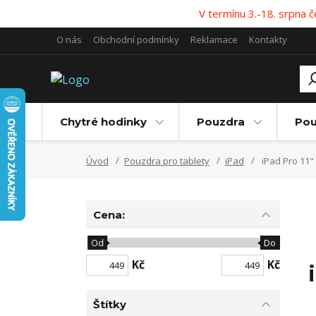
V termínu 3.-18. srpna
O nás
Obchodní podmínky
Reklamace
Kontakty
Chytré hodinky
Pouzdra
Pou
Úvod
Pouzdra pro tablety
iPad
iPad Pro 11"
Cena:
Od
Do
Kč
Kč
Štítky