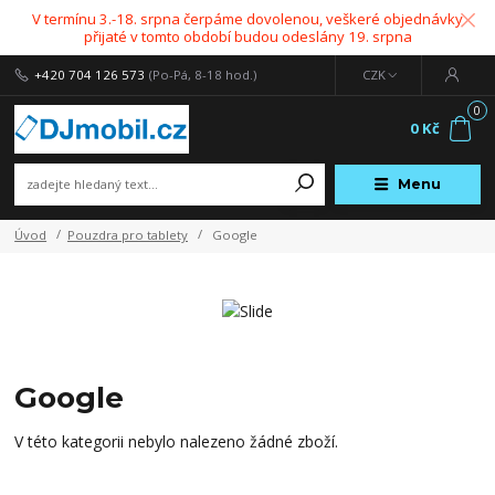
V termínu 3.-18. srpna čerpáme dovolenou, veškeré objednávky
přijaté v tomto období budou odeslány 19. srpna
+420 704 126 573
(Po-Pá, 8-18 hod.)
CZK
0
0 Kč
Menu
Úvod
Pouzdra pro tablety
Google
Google
V této kategorii nebylo nalezeno žádné zboží.