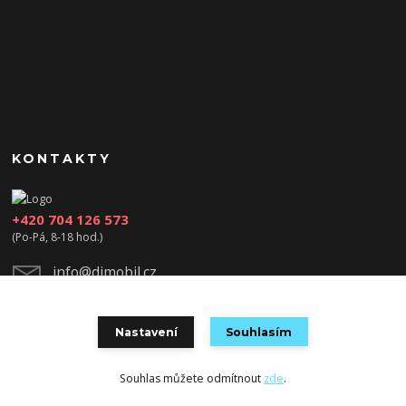
KONTAKTY
+420 704 126 573
(Po-Pá, 8-18 hod.)
info@djmobil.cz
Nastavení
Souhlasím
Souhlas můžete odmítnout
zde
.
Vytvořeno na
Eshop-rychle.cz