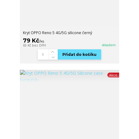
Kryt OPPO Reno 5 4G/5G silicone černý
79 Kč
/
ks
skladem
65 Kč
bez DPH
Přidat do košíku
Akce