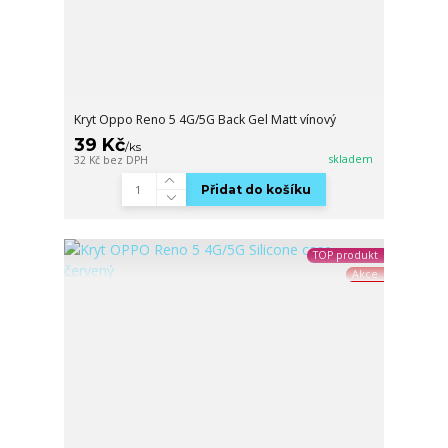
Kryt Oppo Reno 5 4G/5G Back Gel Matt vínový
39 Kč
/
ks
skladem
32 Kč
bez DPH
Přidat do košíku
TOP produkt
Akce