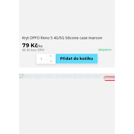
Kryt OPPO Reno 5 4G/5G Silicone case maroon
79 Kč
/
ks
skladem
65 Kč
bez DPH
Přidat do košíku
Akce