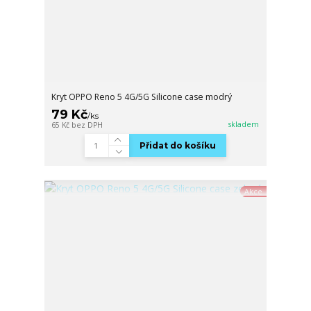
Kryt OPPO Reno 5 4G/5G Silicone case modrý
79 Kč
/
ks
skladem
65 Kč
bez DPH
Přidat do košíku
Akce