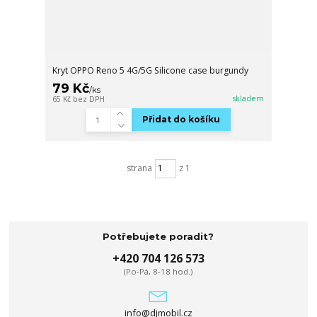
Kryt OPPO Reno 5 4G/5G Silicone case burgundy
79 Kč
/
ks
skladem
65 Kč
bez DPH
Přidat do košíku
strana
z 1
Potřebujete poradit?
+420 704 126 573
(Po-Pá, 8-18 hod.)
info@djmobil.cz