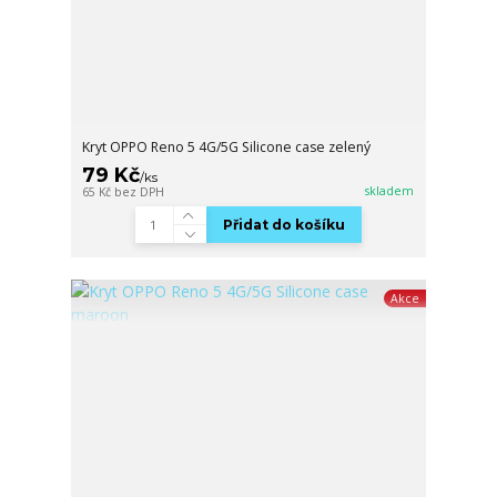
Kryt OPPO Reno 5 4G/5G Silicone case zelený
79 Kč
/
ks
skladem
65 Kč
bez DPH
Přidat do košíku
Akce