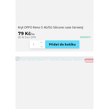
Kryt OPPO Reno 5 4G/5G Silicone case červený
79 Kč
/
ks
skladem
65 Kč
bez DPH
Přidat do košíku
Akce