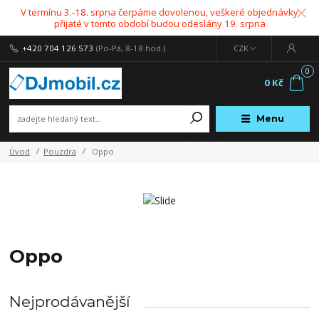
V termínu 3.-18. srpna čerpáme dovolenou, veškeré objednávky
přijaté v tomto období budou odeslány 19. srpna
+420 704 126 573
(Po-Pá, 8-18 hod.)
CZK
0
0 Kč
Menu
Úvod
Pouzdra
Oppo
Oppo
Nejprodávanější