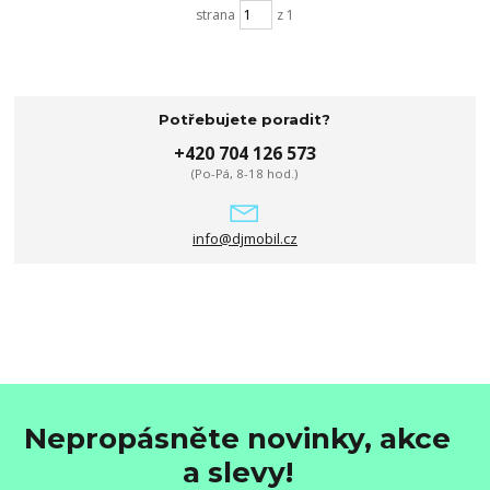
strana
z 1
Potřebujete poradit?
+420 704 126 573
(Po-Pá, 8-18 hod.)
info@djmobil.cz
Nepropásněte novinky, akce
a slevy!