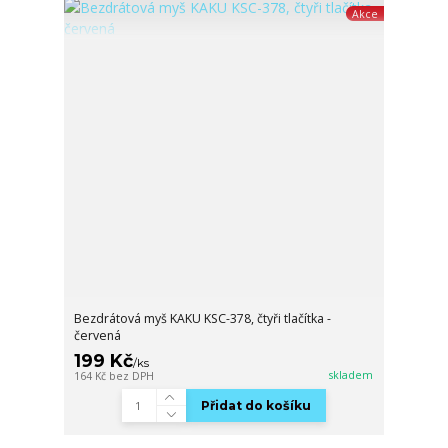
Akce
Bezdrátová myš KAKU KSC-378, čtyři tlačítka -
červená
199 Kč
/
ks
skladem
164 Kč
bez DPH
Přidat do košíku