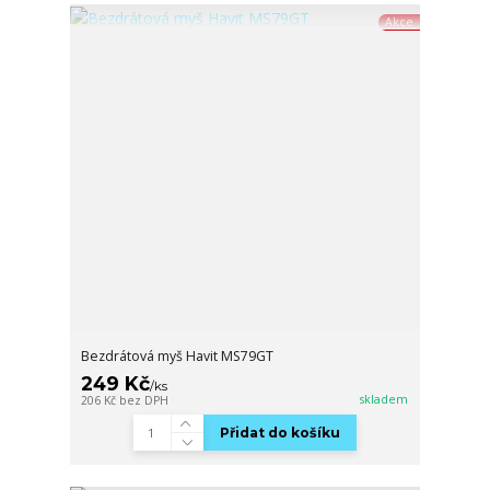
Akce
Bezdrátová myš Havit MS79GT
249 Kč
/
ks
skladem
206 Kč
bez DPH
Přidat do košíku