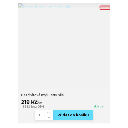
Akce
Bezdrátová myš Setty bílá
219 Kč
/
ks
skladem
181 Kč
bez DPH
Přidat do košíku