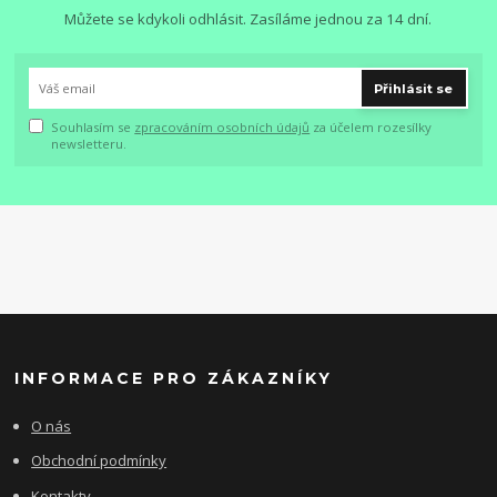
Můžete se kdykoli odhlásit. Zasíláme jednou za 14 dní.
Přihlásit se
Souhlasím se
zpracováním osobních údajů
za účelem rozesílky
newsletteru.
INFORMACE PRO ZÁKAZNÍKY
O nás
Obchodní podmínky
Kontakty