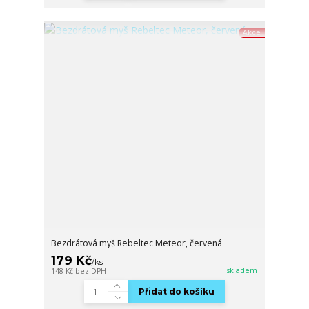
Akce
Bezdrátová myš Rebeltec Meteor, červená
179 Kč
/
ks
skladem
148 Kč
bez DPH
Přidat do košíku