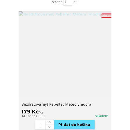
strana
z 1
Akce
Bezdrátová myš Rebeltec Meteor, modrá
179 Kč
/
ks
skladem
148 Kč
bez DPH
Přidat do košíku