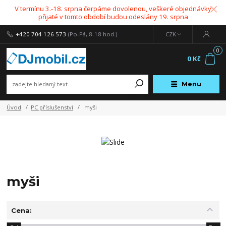
V termínu 3.-18. srpna čerpáme dovolenou, veškeré objednávky
přijaté v tomto období budou odeslány 19. srpna
+420 704 126 573
(Po-Pá, 8-18 hod.)
CZK
0
0 Kč
Menu
Úvod
PC příslušenství
myši
myši
Cena: