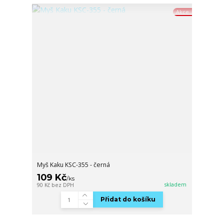
Akce
Myš Kaku KSC-355 - černá
109 Kč
/
ks
skladem
90 Kč
bez DPH
Přidat do košíku