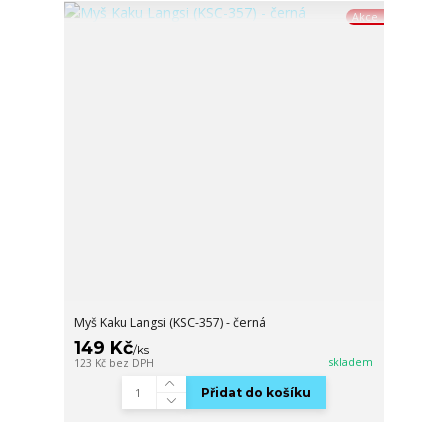
Akce
Myš Kaku Langsi (KSC-357) - černá
149 Kč
/
ks
skladem
123 Kč
bez DPH
Přidat do košíku