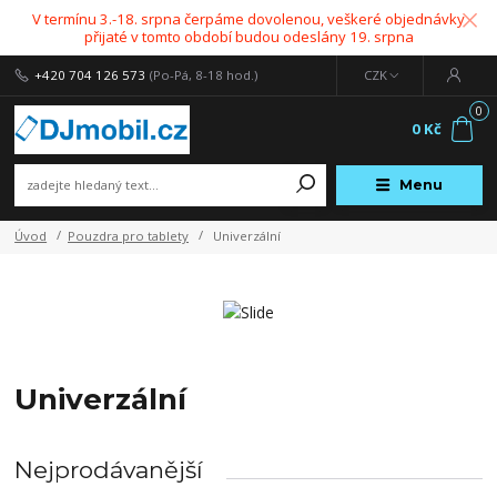
V termínu 3.-18. srpna čerpáme dovolenou, veškeré objednávky
přijaté v tomto období budou odeslány 19. srpna
+420 704 126 573
(Po-Pá, 8-18 hod.)
CZK
0
0 Kč
Menu
Úvod
Pouzdra pro tablety
Univerzální
Univerzální
Nejprodávanější