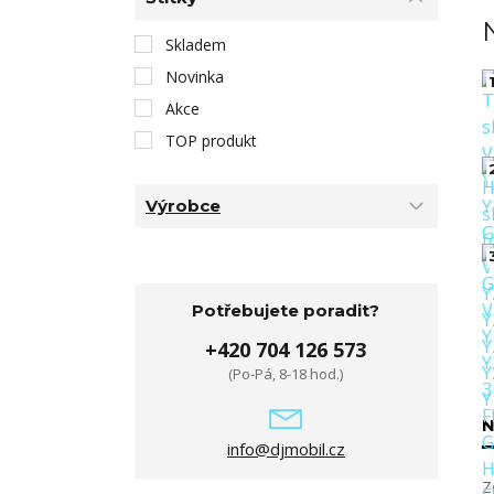
Skladem
Novinka
1
Akce
TOP produkt
Výrobce
Potřebujete poradit?
+420 704 126 573
(Po-Pá, 8-18 hod.)
N
info@djmobil.cz
Z