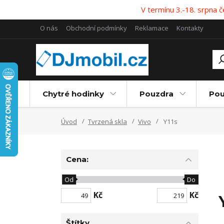
V termínu 3.-18. srpna
O nás
Obchodní podmínky
Reklamace
Kontakty
Chytré hodinky
Pouzdra
Pou
Úvod
Tvrzená skla
Vivo
Y11s
Cena:
Od
Do
Kč
Kč
Štítky