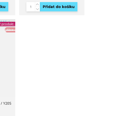
íku
Přidat do košíku
 produkt
Akce
 / Y20S