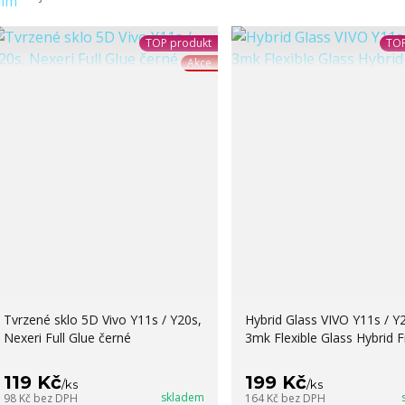
TOP produkt
TOP
Akce
Tvrzené sklo 5D Vivo Y11s / Y20s,
Hybrid Glass VIVO Y11s / Y
Nexeri Full Glue černé
3mk Flexible Glass Hybrid F
119 Kč
199 Kč
/
ks
/
ks
skladem
98 Kč
bez DPH
164 Kč
bez DPH