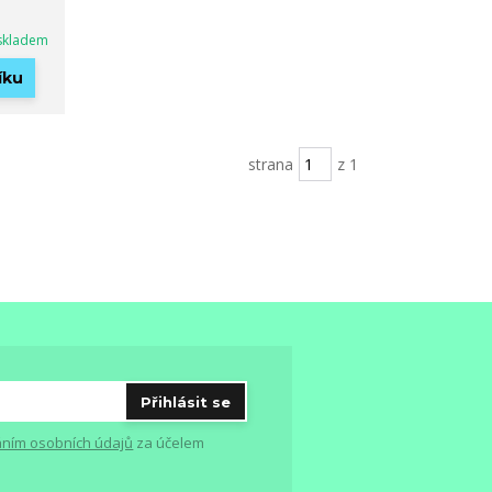
skladem
íku
strana
z 1
Přihlásit se
ním osobních údajů
za účelem