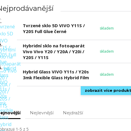
Nejprodávanější
.
Tvrzené sklo 5D VIVO Y11S /
skladem
Y20S Full Glue černé
2.
Hybridní sklo na fotoaparát
Vivo Vivo Y20 / Y20A / Y20i /
skladem
Y20S / Y11S
3.
Hybrid Glass VIVO Y11s / Y20s
skladem
3mk Flexible Glass Hybrid Film
zobrazit více produk
ejnovější
Nejlevnější
Nejdražší
obrazuji 1-5 z 5