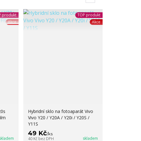
 produkt
TOP produkt
Akce
Akce
20s
Hybridní sklo na fotoaparát Vivo
ilm
Vivo Y20 / Y20A / Y20i / Y20S /
Y11S
49 Kč
/
ks
skladem
skladem
40 Kč
bez DPH