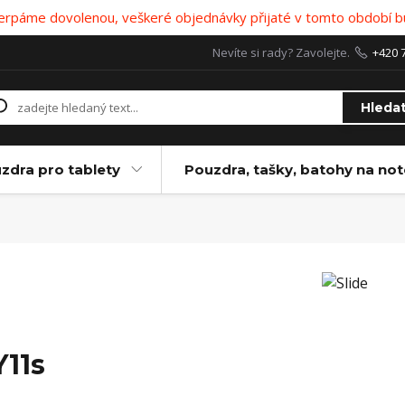
 čerpáme dovolenou, veškeré objednávky přijaté v tomto období b
Nevíte si rady? Zavolejte.
+420 
Hleda
zdra pro tablety
Pouzdra, tašky, batohy na no
Y11s