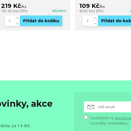
219 Kč
109 Kč
/
ks
/
ks
skladem
181 Kč
bez DPH
90 Kč
bez DPH
Přidat do košíku
Přidat do koš
vinky, akce
Souhlasím se
zpracová
rozesílky newsletteru.
ednou za 14 dní.