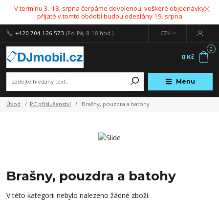
V termínu 3.-18. srpna čerpáme dovolenou, veškeré objednávky
přijaté v tomto období budou odeslány 19. srpna
+420 704 126 573
(Po-Pá, 8-18 hod.)
CZK
0
0 Kč
Menu
Úvod
PC příslušenství
Brašny, pouzdra a batohy
Brašny, pouzdra a batohy
V této kategorii nebylo nalezeno žádné zboží.