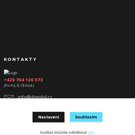
KONTAKTY
+420 704 126 573
(Po-Pá, 8-18 hod.)
info@djmobil.cz
Nastavení
Souhlasím
Souhlas můžete odmítnout
zde
.
Vytvořeno na
Eshop-rychle.cz