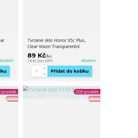
ear
Tvrzené sklo Honor X5c Plus,
Clear Vision Transparentní
89 Kč
/
ks
skladem
skladem
74 Kč
bez DPH
íku
Přidat do košíku
 produkt
TOP produkt
Akce
Akce