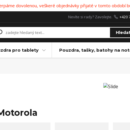
 čerpáme dovolenou, veškeré objednávky přijaté v tomto období b
Nevíte si rady? Zavolejte.
+420 
Hleda
zdra pro tablety
Pouzdra, tašky, batohy na no
Motorola