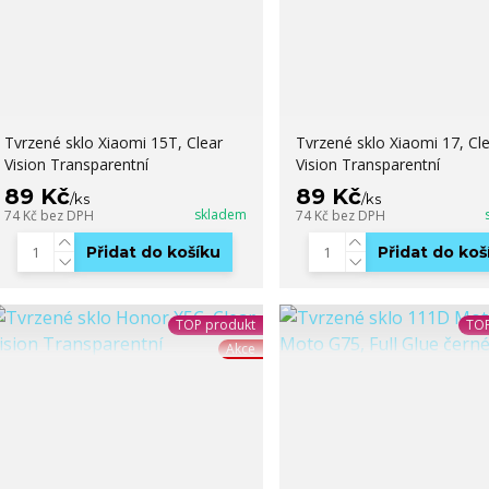
Tvrzené sklo Xiaomi 15T, Clear
Tvrzené sklo Xiaomi 17, Cl
Vision Transparentní
Vision Transparentní
89 Kč
89 Kč
/
ks
/
ks
skladem
74 Kč
bez DPH
74 Kč
bez DPH
Přidat do košíku
Přidat do koš
TOP produkt
TOP
Akce