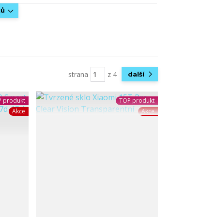
tů
strana
z 4
další
 produkt
TOP produkt
Akce
Akce