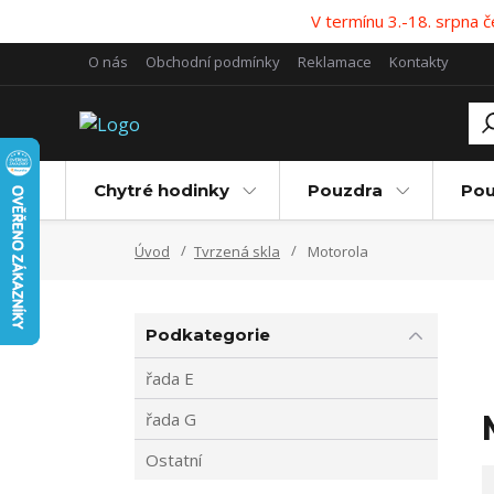
V termínu 3.-18. srpna
O nás
Obchodní podmínky
Reklamace
Kontakty
Chytré hodinky
Pouzdra
Pou
Úvod
Tvrzená skla
Motorola
Podkategorie
řada E
řada G
Ostatní