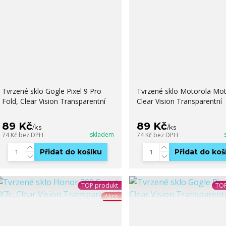
Tvrzené sklo Gogle Pixel 9 Pro
Tvrzené sklo Motorola Mo
Fold, Clear Vision Transparentní
Clear Vision Transparentní
89 Kč
89 Kč
/
ks
/
ks
skladem
74 Kč
bez DPH
74 Kč
bez DPH
Přidat do košíku
Přidat do koš
TOP produkt
TOP
Akce