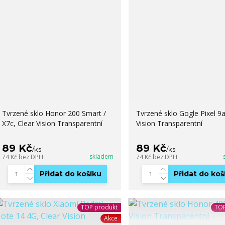
Tvrzené sklo Honor 200 Smart /
Tvrzené sklo Gogle Pixel 9a
X7c, Clear Vision Transparentní
Vision Transparentní
89 Kč
89 Kč
/
ks
/
ks
skladem
74 Kč
bez DPH
74 Kč
bez DPH
Přidat do košíku
Přidat do koš
TOP produkt
TOP
Akce