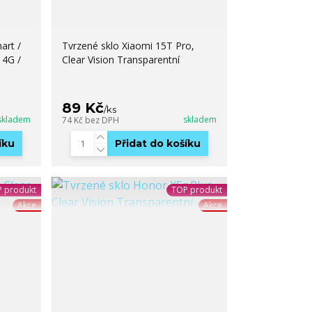
art /
Tvrzené sklo Xiaomi 15T Pro,
 4G /
Clear Vision Transparentní
89 Kč
/
ks
skladem
skladem
74 Kč
bez DPH
íku
Přidat do košíku
 produkt
TOP produkt
Akce
Akce