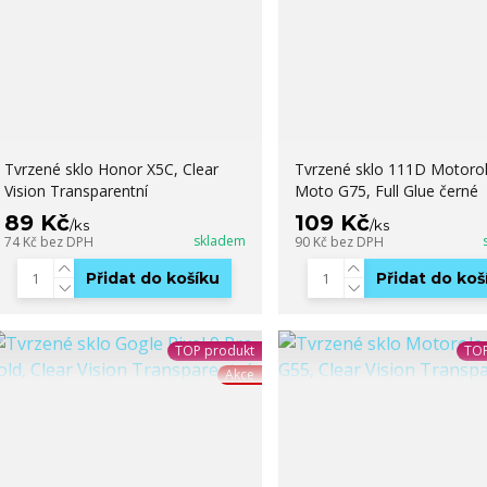
Tvrzené sklo Honor X5C, Clear
Tvrzené sklo 111D Motoro
Vision Transparentní
Moto G75, Full Glue černé
89 Kč
109 Kč
/
ks
/
ks
skladem
74 Kč
bez DPH
90 Kč
bez DPH
Přidat do košíku
Přidat do koš
TOP produkt
TOP
Akce