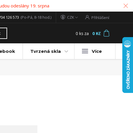
udou odeslány 19. srpna
704 126 573
(Po-Pá, 8-18 hod.)
CZK
Přihlášení
0
ks
za
0 Kč
t
tebook
Tvrzená skla
Více