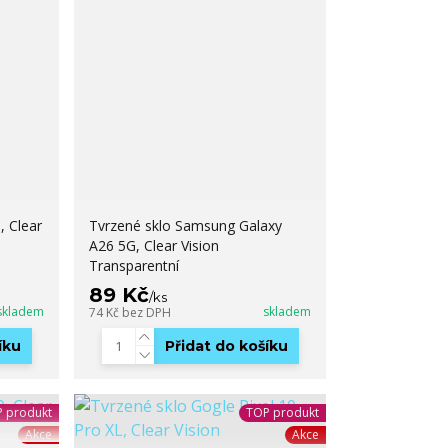
, Clear
Tvrzené sklo Samsung Galaxy
A26 5G, Clear Vision
Transparentní
89 Kč
/
ks
skladem
skladem
74 Kč
bez DPH
íku
Přidat do košíku
 produkt
TOP produkt
Akce
Akce