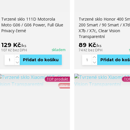
Tvrzené sklo 111D Motorola
Tvrzené sklo Honor 400 Sm
Moto G06 / G06 Power, Full Glue
200 Smart / 90 Smart / X7d
Privacy černé
X7b / X7c, Clear Vision
Transparentní
129 Kč
89 Kč
/
ks
/
ks
skladem
107 Kč
bez DPH
74 Kč
bez DPH
Přidat do košíku
Přidat do koš
TOP produkt
TOP
Akce