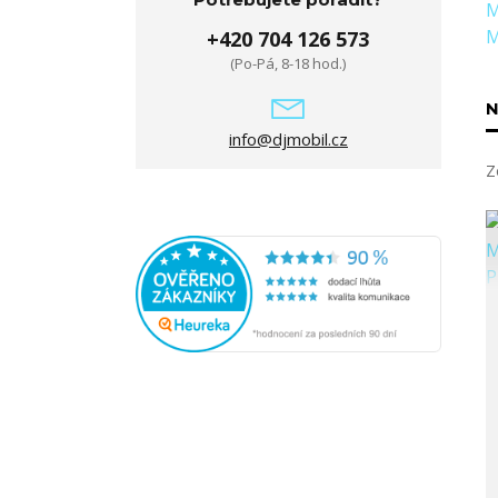
+420 704 126 573
(Po-Pá, 8-18 hod.)
N
info@djmobil.cz
Z