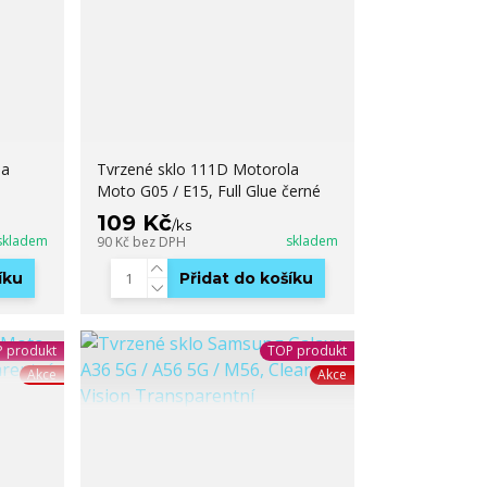
la
Tvrzené sklo 111D Motorola
Moto G05 / E15, Full Glue černé
109 Kč
/
ks
skladem
skladem
90 Kč
bez DPH
íku
Přidat do košíku
 produkt
TOP produkt
Akce
Akce