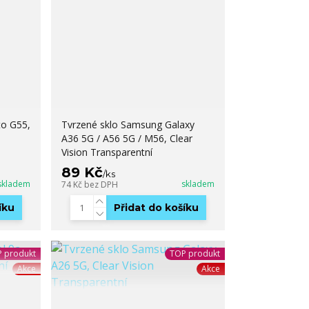
to G55,
Tvrzené sklo Samsung Galaxy
A36 5G / A56 5G / M56, Clear
Vision Transparentní
89 Kč
/
ks
skladem
skladem
74 Kč
bez DPH
íku
Přidat do košíku
 produkt
TOP produkt
Akce
Akce