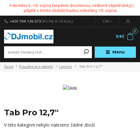
V termínu 3.-18. srpna čerpáme dovolenou, veškeré objednávky
přijaté v tomto období budou odeslány 19. srpna
+420 704 126 573
(Po-Pá, 8-18 hod.)
CZK
0
0 Kč
Menu
Úvod
Pouzdra pro tablety
Lenovo
Tab Pro 12,7"
Tab Pro 12,7"
V této kategorii nebylo nalezeno žádné zboží.