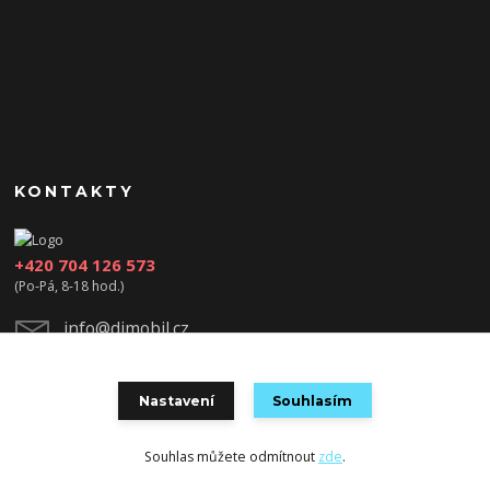
KONTAKTY
+420 704 126 573
(Po-Pá, 8-18 hod.)
info@djmobil.cz
Nastavení
Souhlasím
Souhlas můžete odmítnout
zde
.
Vytvořeno na
Eshop-rychle.cz