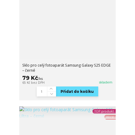
Sklo pro celý fotoaparát Samsung Galaxy S25 EDGE
– černé
79 Kč
/
ks
skladem
65 Kč
bez DPH
Přidat do košíku
TOP produkt
Akce