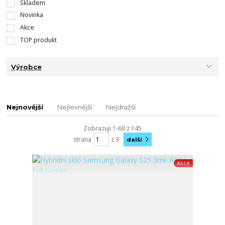
Skladem
Novinka
Akce
TOP produkt
Výrobce
Nejnovější
Nejlevnější
Nejdražší
Zobrazuji 1-60 z 145
strana
z 3
další
Akce