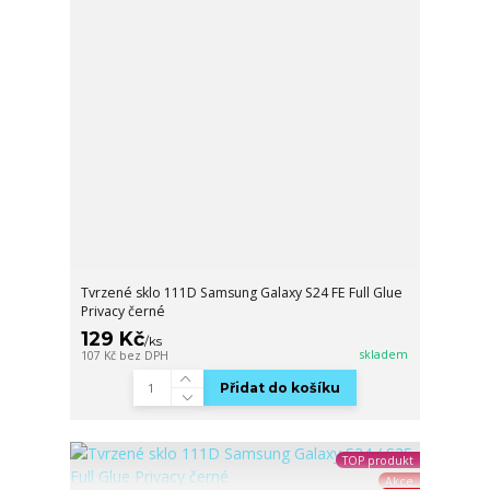
Tvrzené sklo 111D Samsung Galaxy S24 FE Full Glue
Privacy černé
129 Kč
/
ks
skladem
107 Kč
bez DPH
Přidat do košíku
TOP produkt
Akce