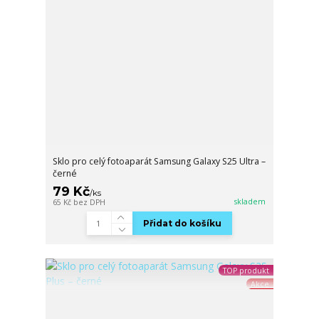
Sklo pro celý fotoaparát Samsung Galaxy S25 Ultra –
černé
79 Kč
/
ks
skladem
65 Kč
bez DPH
Přidat do košíku
TOP produkt
Akce