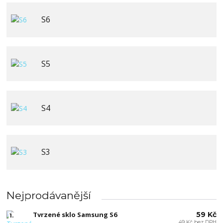
S6
S5
S4
S3
Nejprodávanější
Tvrzené sklo Samsung S6
59 Kč
1.
49 Kč bez DPH