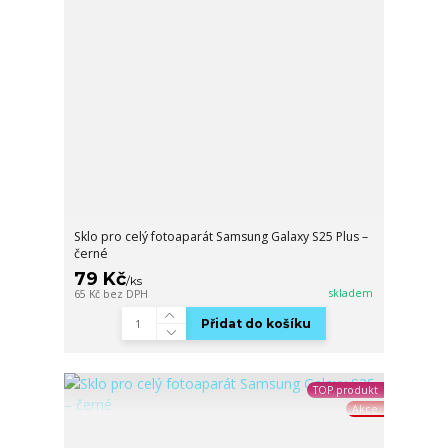
Sklo pro celý fotoaparát Samsung Galaxy S25 Plus –
černé
79 Kč
/
ks
skladem
65 Kč
bez DPH
Přidat do košíku
TOP produkt
Akce