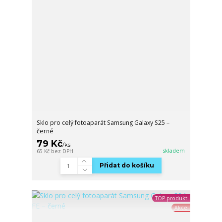
Sklo pro celý fotoaparát Samsung Galaxy S25 –
černé
79 Kč
/
ks
skladem
65 Kč
bez DPH
Přidat do košíku
TOP produkt
Akce