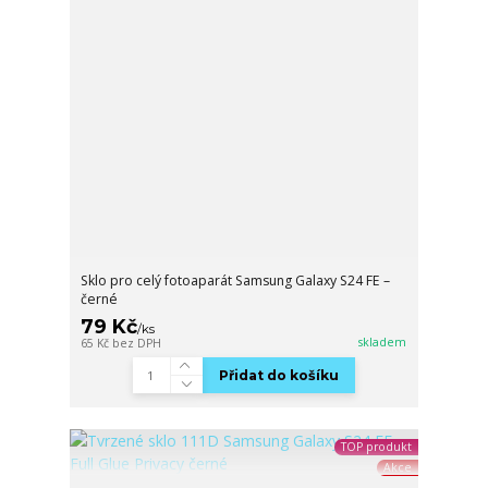
Sklo pro celý fotoaparát Samsung Galaxy S24 FE –
černé
79 Kč
/
ks
skladem
65 Kč
bez DPH
Přidat do košíku
TOP produkt
Akce