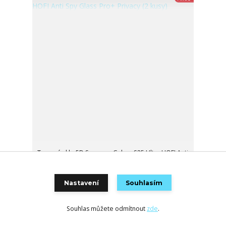
Tvrzené sklo 5D Samsung Galaxy S25 Ultra HOFI Anti
Spy Glass Pro+ Privacy (2 kusy)
259 Kč
/
ks
skladem
214 Kč
bez DPH
Nastavení
Souhlasím
Přidat do košíku
Souhlas můžete odmítnout
zde
.