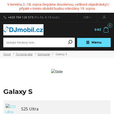
V termínu 3.-18. srpna čerpáme dovolenou, veškeré objednávky
přijaté v tomto období budou odeslány 19. srpna
+420 704 126 573
(Po-Pá, 8-18 hod.)
CZK
0
0 Kč
Menu
Úvod
Tvrzená skla
Samsung
Galaxy S
Galaxy S
S25 Ultra