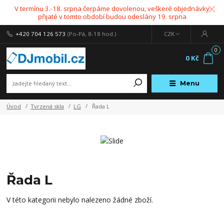
V termínu 3.-18. srpna čerpáme dovolenou, veškeré objednávky
přijaté v tomto období budou odeslány 19. srpna
+420 704 126 573
(Po-Pá, 8-18 hod.)
CZK
0
0 Kč
Menu
Úvod
Tvrzená skla
LG
Řada L
Řada L
V této kategorii nebylo nalezeno žádné zboží.