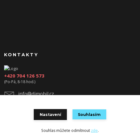
KONTAKTY
+420 704 126 573
(Po-Pá, 8-18 hod.)
info@djmobil.cz
Nastavení
Souhlasím
Souhlas můžete odmítnout
zde
.
Vytvořeno na
Eshop-rychle.cz