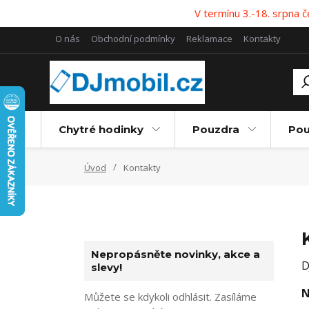
V termínu 3.-18. srpna
O nás
Obchodní podmínky
Reklamace
Kontakty
Chytré hodinky
Pouzdra
Pou
Úvod
Kontakty
Nepropásněte novinky, akce a
D
slevy!
N
Můžete se kdykoli odhlásit. Zasíláme