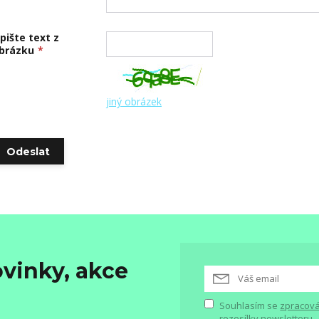
pište text z
brázku
*
jiný obrázek
vinky, akce
Souhlasím se
zpracová
rozesílky newsletteru.