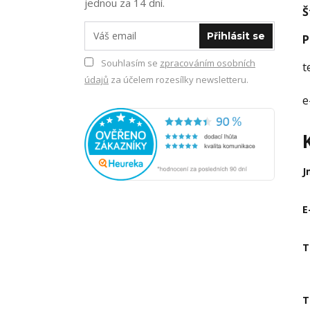
jednou za 14 dní.
Š
Přihlásit se
P
Souhlasím se
zpracováním osobních
t
údajů
za účelem rozesílky newsletteru.
e
J
E
T
T