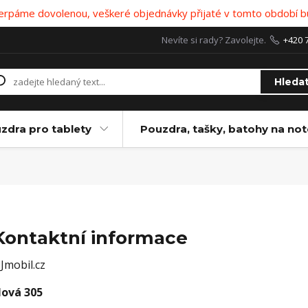
 čerpáme dovolenou, veškeré objednávky přijaté v tomto období b
Nevíte si rady? Zavolejte.
+420 
Hleda
zdra pro tablety
Pouzdra, tašky, batohy na no
Kontaktní informace
Jmobil.cz
ová 305