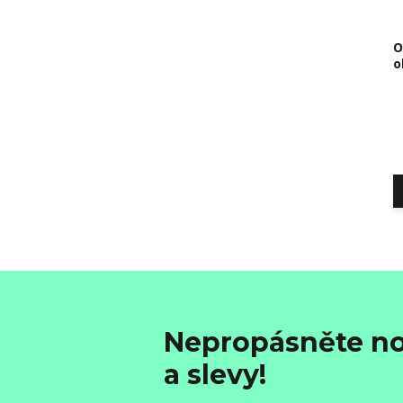
O
o
Nepropásněte no
a slevy!