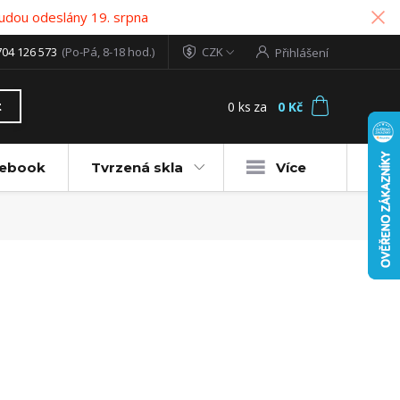
udou odeslány 19. srpna
704 126 573
(Po-Pá, 8-18 hod.)
CZK
Přihlášení
0
ks
za
0 Kč
t
tebook
Tvrzená skla
Více