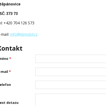
těpánovice
SČ: 373 73
el: +420 704 126 573
-mail:
info@djmobil.cz
Kontakt
méno
*
-mail
*
elefon
ext dotazu