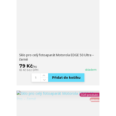
Sklo pro celý fotoaparát Motorola EDGE 50 Ultra –
černé
79 Kč
/
ks
skladem
65 Kč
bez DPH
Přidat do košíku
TOP produkt
Akce