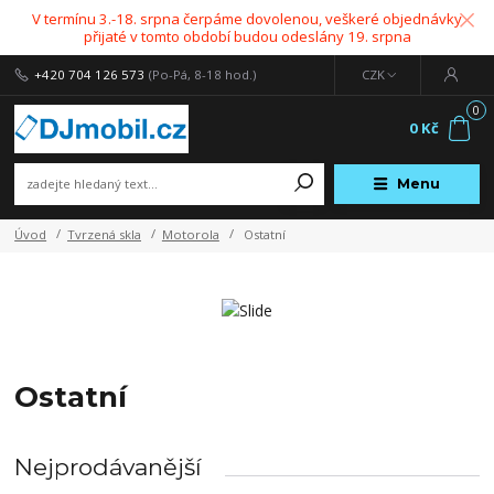
V termínu 3.-18. srpna čerpáme dovolenou, veškeré objednávky
přijaté v tomto období budou odeslány 19. srpna
+420 704 126 573
(Po-Pá, 8-18 hod.)
CZK
0
0 Kč
Menu
Úvod
Tvrzená skla
Motorola
Ostatní
Ostatní
Nejprodávanější