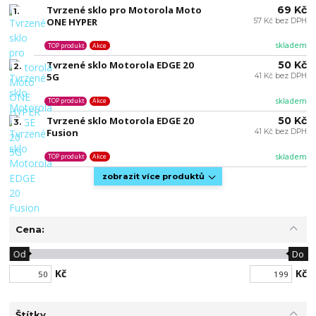
Tvrzené sklo pro Motorola Moto
69 Kč
1.
ONE HYPER
57 Kč bez DPH
skladem
TOP produkt
Akce
Tvrzené sklo Motorola EDGE 20
50 Kč
2.
5G
41 Kč bez DPH
skladem
TOP produkt
Akce
Tvrzené sklo Motorola EDGE 20
50 Kč
3.
Fusion
41 Kč bez DPH
skladem
TOP produkt
Akce
zobrazit více produktů
Cena:
Od
Do
Kč
Kč
Štítky