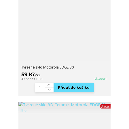
Tvrzené sklo Motorola EDGE 30
59 Kč
/
ks
skladem
49 Kč
bez DPH
Přidat do košíku
Akce