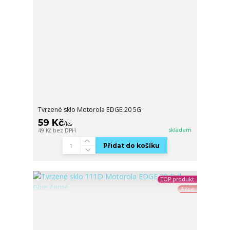
Tvrzené sklo Motorola EDGE 20 5G
59 Kč
/
ks
skladem
49 Kč
bez DPH
Přidat do košíku
TOP produkt
Akce