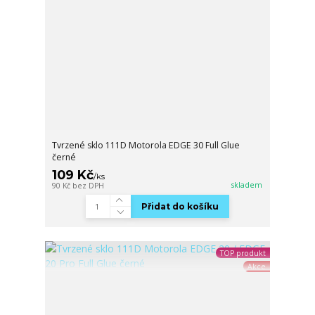
Tvrzené sklo 111D Motorola EDGE 30 Full Glue
černé
109 Kč
/
ks
skladem
90 Kč
bez DPH
Přidat do košíku
TOP produkt
Akce