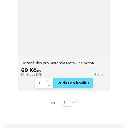
Tvrzené sklo pro Motorola Moto One Action
69 Kč
/
ks
skladem
57 Kč
bez DPH
Přidat do košíku
strana
z 1