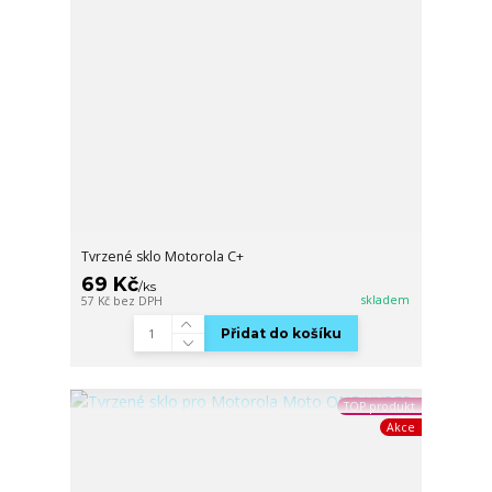
Tvrzené sklo Motorola C+
69 Kč
/
ks
skladem
57 Kč
bez DPH
Přidat do košíku
TOP produkt
Akce