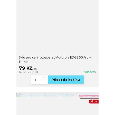
Sklo pro celý fotoaparát Motorola EDGE 50 Pro –
černé
79 Kč
/
ks
skladem
65 Kč
bez DPH
Přidat do košíku
TOP produkt
Akce