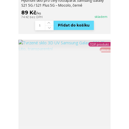
Hybridní sklo pro celý fotoaparát Samsung Galaxy
S21 5G / S21 Plus 5G – Mocolo, černé
89 Kč
/
ks
skladem
74 Kč
bez DPH
Přidat do košíku
TOP produkt
Akce