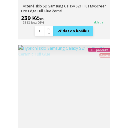
Tvrzené sklo 5D Samsung Galaxy S21 Plus MyScreen
Lite Edge Full Glue černé
239 Kč
/
ks
skladem
198 Kč
bez DPH
Přidat do košíku
TOP produkt
Akce