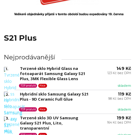
S21 Plus
Nejprodávanější
Tvrzené sklo Hybrid Glass na
149 Kč
1.
fotoaparát Samsung Galaxy S21
123 Kč bez DPH
Plus, 3MK Flexible Glass Lens
skladem
TOP produkt
Akce
Hybridní sklo Samsung Galaxy S21
119 Kč
2.
Plus - 9D Ceramic Full Glue
98 Kč bez DPH
skladem
TOP produkt
Akce
Tvrzené sklo 3D UV Samsung
199 Kč
3.
Galaxy S21 Plus, Lito,
164 Kč bez DPH
transparentní