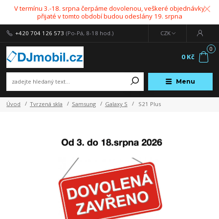
V termínu 3.-18. srpna čerpáme dovolenou, veškeré objednávky
přijaté v tomto období budou odeslány 19. srpna
+420 704 126 573
(Po-Pá, 8-18 hod.)
CZK
0
0 Kč
Menu
Úvod
Tvrzená skla
Samsung
Galaxy S
S21 Plus