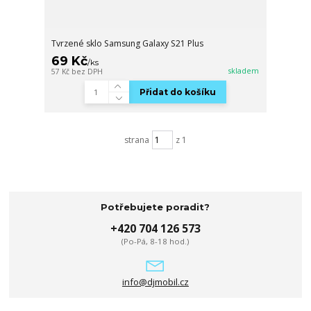
Tvrzené sklo Samsung Galaxy S21 Plus
69 Kč
/
ks
skladem
57 Kč
bez DPH
Přidat do košíku
strana
z 1
Potřebujete poradit?
+420 704 126 573
(Po-Pá, 8-18 hod.)
info@djmobil.cz