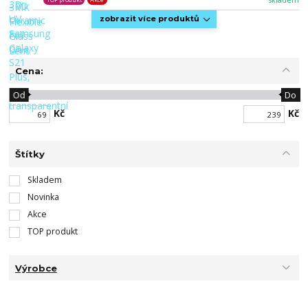
skladem
TOP produkt
Akce
zobrazit více produktů
Cena:
Od
Do
Kč
Kč
Štítky
Skladem
Novinka
Akce
TOP produkt
Výrobce