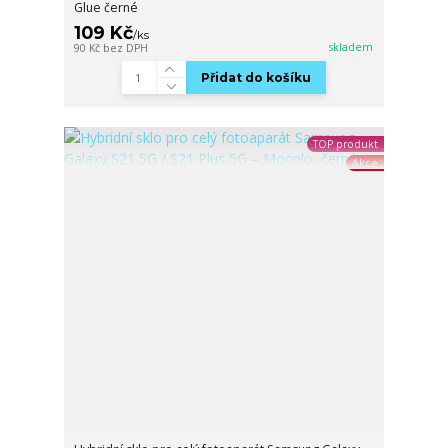
Glue černé
109 Kč
/
ks
skladem
90 Kč
bez DPH
Přidat do košíku
TOP produkt
Akce