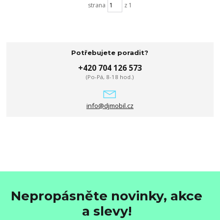
strana
z 1
Potřebujete poradit?
+420 704 126 573
(Po-Pá, 8-18 hod.)
info@djmobil.cz
Nepropásněte novinky, akce
a slevy!