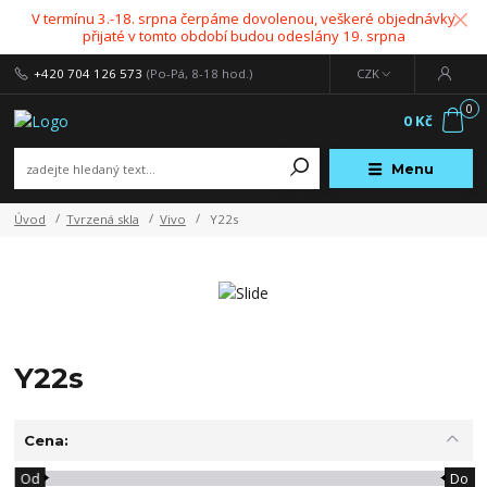
V termínu 3.-18. srpna čerpáme dovolenou, veškeré objednávky
přijaté v tomto období budou odeslány 19. srpna
+420 704 126 573
(Po-Pá, 8-18 hod.)
CZK
0
0 Kč
Menu
Úvod
Tvrzená skla
Vivo
Y22s
Y22s
Cena:
Od
Do