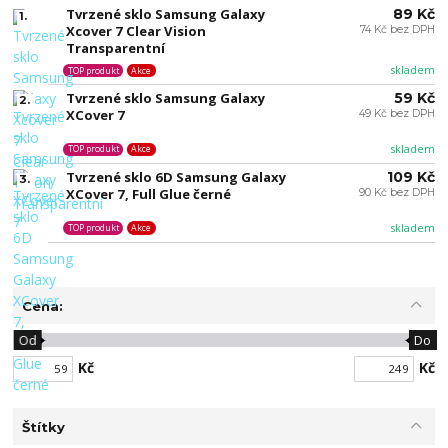
Tvrzené sklo Samsung Galaxy
89 Kč
1.
Xcover 7 Clear Vision
74 Kč bez DPH
Transparentní
skladem
TOP produkt
Akce
Tvrzené sklo Samsung Galaxy
59 Kč
2.
XCover 7
49 Kč bez DPH
skladem
TOP produkt
Akce
Tvrzené sklo 6D Samsung Galaxy
109 Kč
3.
XCover 7, Full Glue černé
90 Kč bez DPH
skladem
TOP produkt
Akce
Cena:
Od
Do
Kč
Kč
Štítky