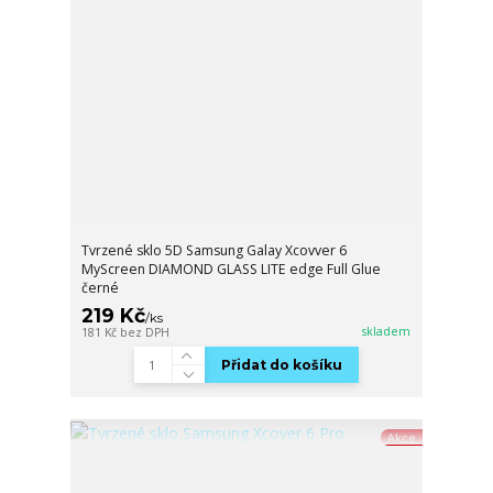
Tvrzené sklo 5D Samsung Galay Xcovver 6
MyScreen DIAMOND GLASS LITE edge Full Glue
černé
219 Kč
/
ks
skladem
181 Kč
bez DPH
Přidat do košíku
Akce