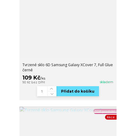
Tvrzené sklo 6D Samsung Galaxy XCover 7, Full Glue
černé
109 Kč
/
ks
skladem
90 Kč
bez DPH
Přidat do košíku
TOP produkt
Akce