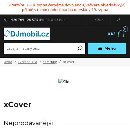
V termínu 3.-18. srpna čerpáme dovolenou, veškeré objednávky
přijaté v tomto období budou odeslány 19. srpna
+420 704 126 573
(Po-Pá, 8-18 hod.)
CZK
0
0 Kč
Menu
Úvod
Tvrzená skla
Samsung
xCover
xCover
Nejprodávanější