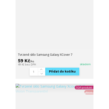
Tvrzené sklo Samsung Galaxy XCover 7
59 Kč
/
ks
skladem
49 Kč
bez DPH
Přidat do košíku
TOP produkt
Akce