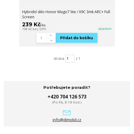
Hybridní sklo Honor Magic7 lite / X9C 3mk ARC+ Full
Screen
239 Kč
/
ks
skladem
198 Kč
bez DPH
Přidat do košíku
strana
z 1
Potřebujete poradit?
+420 704 126 573
(Po-Pá, 8-18 hod.)
info@djmobil.cz