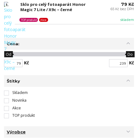
Sklo pro celý fotoaparát Honor
79 Kč
1.
Magic 7 Lite / X9c – černé
65 Kč bez DPH
skladem
TOP produkt
Akce
Cena:
Od
Do
Kč
Kč
Štítky
Skladem
Novinka
Akce
TOP produkt
Výrobce