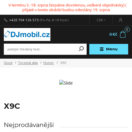
V termínu 3.-18. srpna čerpáme dovolenou, veškeré objednávky
přijaté v tomto období budou odeslány 19. srpna
+420 704 126 573
(Po-Pá, 8-18 hod.)
CZK
0
0 Kč
Menu
Úvod
Tvrzená skla
Honor
X9C
X9C
Nejprodávanější