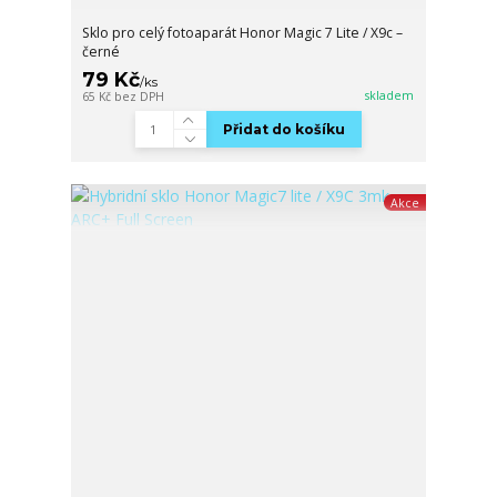
Sklo pro celý fotoaparát Honor Magic 7 Lite / X9c –
černé
79 Kč
/
ks
skladem
65 Kč
bez DPH
Přidat do košíku
Akce