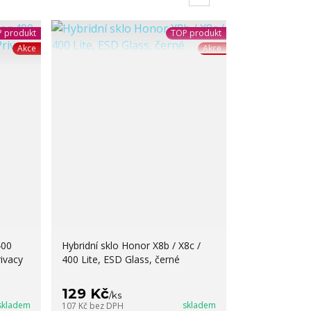
 produkt
TOP produkt
Akce
Akce
400
Hybridní sklo Honor X8b / X8c /
rivacy
400 Lite, ESD Glass, černé
129 Kč
/
ks
skladem
skladem
107 Kč
bez DPH