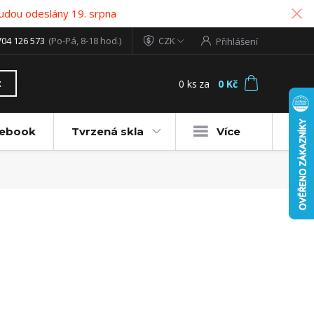
udou odeslány 19. srpna
704 126 573
(Po-Pá, 8-18 hod.)
CZK
Přihlášení
0
ks
za
0 Kč
t
tebook
Tvrzená skla
Více