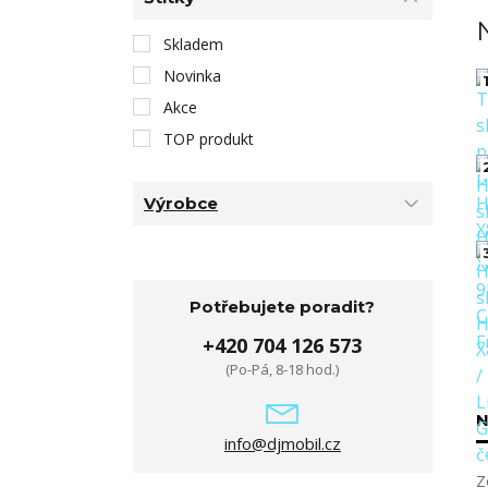
Skladem
Novinka
1
Akce
TOP produkt
Výrobce
Potřebujete poradit?
+420 704 126 573
(Po-Pá, 8-18 hod.)
N
info@djmobil.cz
Z