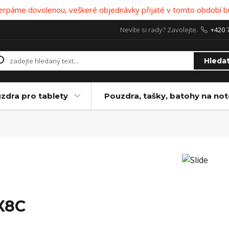
 čerpáme dovolenou, veškeré objednávky přijaté v tomto období b
Nevíte si rady? Zavolejte.
+420 
Hleda
zdra pro tablety
Pouzdra, tašky, batohy na no
X8C