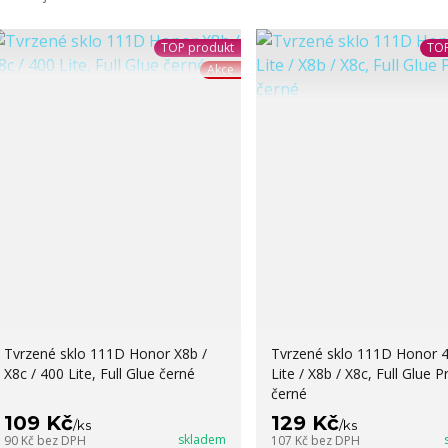
TOP produkt
TOP
Akce
Tvrzené sklo 111D Honor X8b /
Tvrzené sklo 111D Honor 
X8c / 400 Lite, Full Glue černé
Lite / X8b / X8c, Full Glue P
černé
109 Kč
129 Kč
/
ks
/
ks
skladem
90 Kč
bez DPH
107 Kč
bez DPH