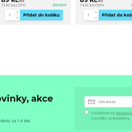
/
ks
/
ks
skladem
74 Kč
bez DPH
74 Kč
bez DPH
Přidat do košíku
Přidat do koš
vinky, akce
Souhlasím se
zpracová
rozesílky newsletteru.
ednou za 14 dní.