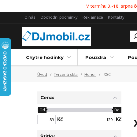
V termínu 3.-18. srpna
O nás
Obchodní podmínky
Reklamace
Kontakty
Chytré hodinky
Pouzdra
Pou
Úvod
Tvrzená skla
Honor
X8C
Cena:
Od
Do
Kč
Kč
Štítky