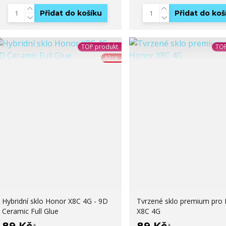
Přidat do košíku
Přidat do koš
TOP produkt
TOP
Akce
Hybridní sklo Honor X8C 4G - 9D
Tvrzené sklo premium pro
Ceramic Full Glue
X8C 4G
89 Kč
89 Kč