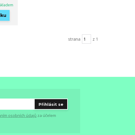
skladem
íku
strana
z 1
Přihlásit se
ním osobních údajů
za účelem