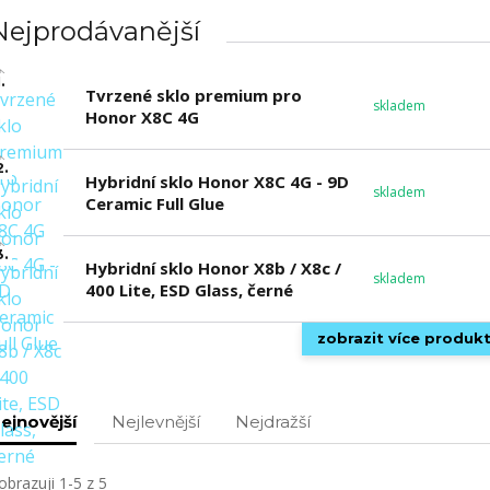
Nejprodávanější
.
Tvrzené sklo premium pro
skladem
Honor X8C 4G
2.
Hybridní sklo Honor X8C 4G - 9D
skladem
Ceramic Full Glue
3.
Hybridní sklo Honor X8b / X8c /
skladem
400 Lite, ESD Glass, černé
zobrazit více produk
ejnovější
Nejlevnější
Nejdražší
obrazuji 1-5 z 5