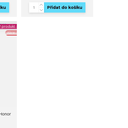
íku
Přidat do košíku
 produkt
Akce
 Honor