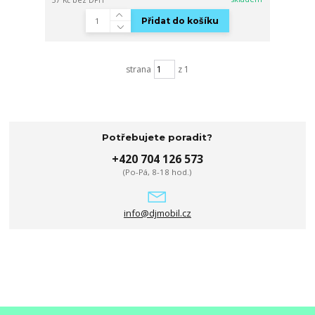
57 Kč
bez DPH
Přidat do košíku
strana
z 1
Potřebujete poradit?
+420 704 126 573
(Po-Pá, 8-18 hod.)
info@djmobil.cz