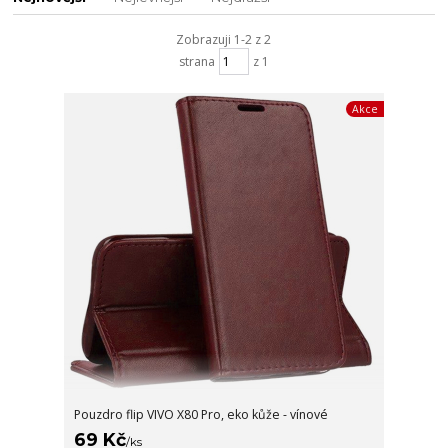
Zobrazuji 1-2 z 2
strana
z 1
Akce
Pouzdro flip VIVO X80 Pro, eko kůže - vínové
69 Kč
/
ks