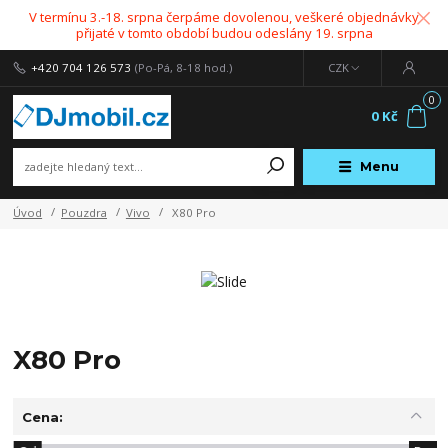
V termínu 3.-18. srpna čerpáme dovolenou, veškeré objednávky
přijaté v tomto období budou odeslány 19. srpna
+420 704 126 573
(Po-Pá, 8-18 hod.)
CZK
0
0 Kč
Menu
Úvod
Pouzdra
Vivo
X80 Pro
X80 Pro
Cena: