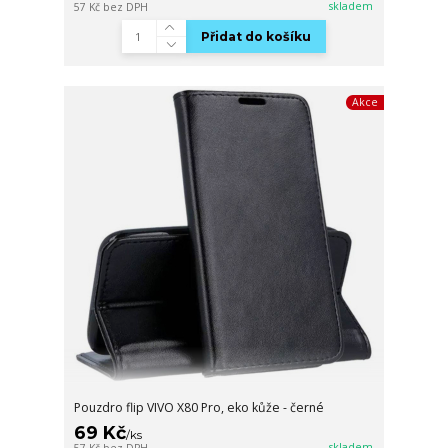
skladem
57 Kč
bez DPH
Přidat do košíku
Akce
Pouzdro flip VIVO X80 Pro, eko kůže - černé
69 Kč
/
ks
skladem