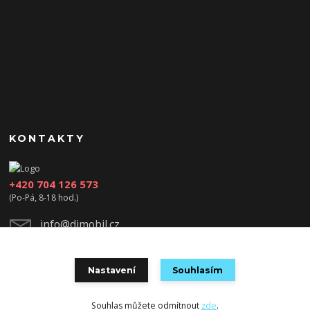
KONTAKTY
+420 704 126 573
(Po-Pá, 8-18 hod.)
info@djmobil.cz
Nastavení
Souhlasím
Souhlas můžete odmítnout
zde
.