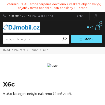
V termínu 3.-18. srpna čerpáme dovolenou, veškeré objednávky
přijaté v tomto období budou odeslány 19. srpna
+420 704 126 573
(Po-Pá, 8-18 hod.)
CZK
0
0 Kč
Menu
Úvod
Pouzdra
Honor
X6c
X6c
V této kategorii nebylo nalezeno žádné zboží.