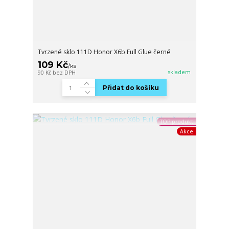
Tvrzené sklo 111D Honor X6b Full Glue černé
109 Kč
/
ks
skladem
90 Kč
bez DPH
Přidat do košíku
TOP produkt
Akce