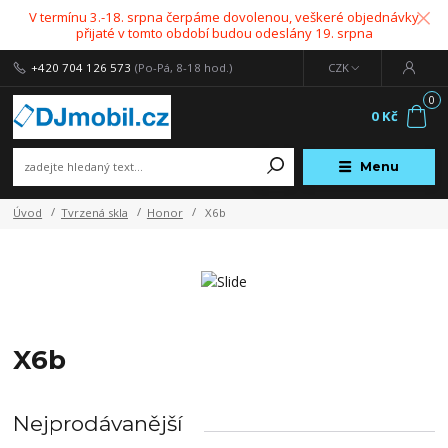
V termínu 3.-18. srpna čerpáme dovolenou, veškeré objednávky
přijaté v tomto období budou odeslány 19. srpna
+420 704 126 573
(Po-Pá, 8-18 hod.)
CZK
0
0 Kč
Menu
Úvod
Tvrzená skla
Honor
X6b
X6b
Nejprodávanější