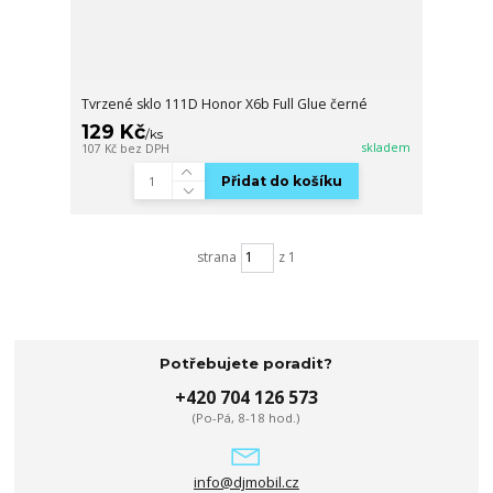
Tvrzené sklo 111D Honor X6b Full Glue černé
129 Kč
/
ks
skladem
107 Kč
bez DPH
Přidat do košíku
strana
z 1
Potřebujete poradit?
+420 704 126 573
(Po-Pá, 8-18 hod.)
info@djmobil.cz