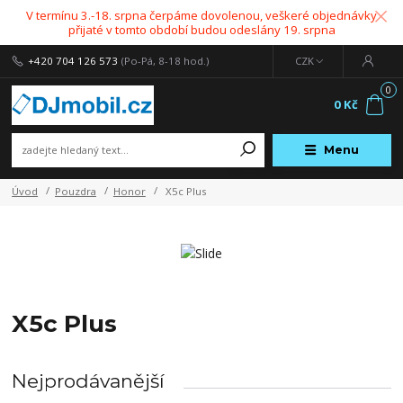
V termínu 3.-18. srpna čerpáme dovolenou, veškeré objednávky
přijaté v tomto období budou odeslány 19. srpna
+420 704 126 573
(Po-Pá, 8-18 hod.)
CZK
0
0 Kč
Menu
Úvod
Pouzdra
Honor
X5c Plus
X5c Plus
Nejprodávanější