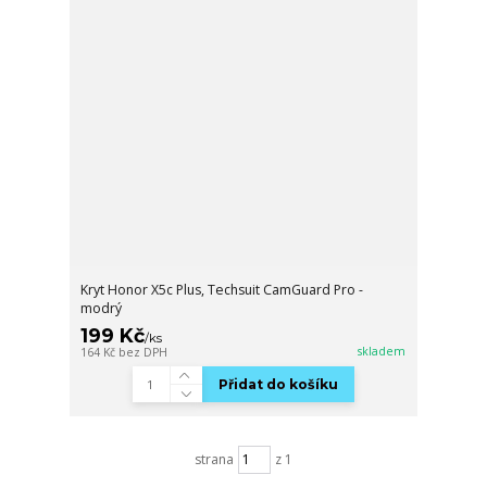
Kryt Honor X5c Plus, Techsuit CamGuard Pro -
modrý
199 Kč
/
ks
skladem
164 Kč
bez DPH
Přidat do košíku
strana
z 1