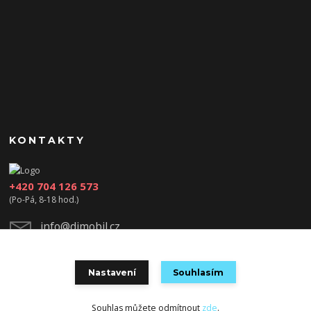
KONTAKTY
+420 704 126 573
(Po-Pá, 8-18 hod.)
info@djmobil.cz
Nastavení
Souhlasím
Souhlas můžete odmítnout
zde
.