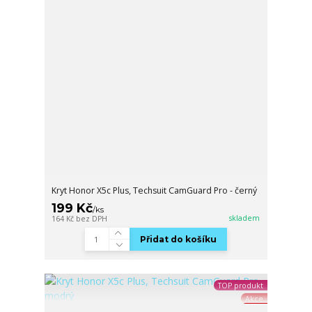
Kryt Honor X5c Plus, Techsuit CamGuard Pro - černý
199 Kč
/
ks
skladem
164 Kč
bez DPH
Přidat do košíku
TOP produkt
Akce