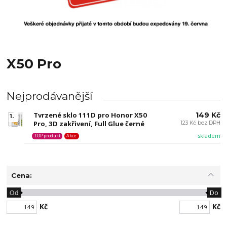
X50 Pro
Nejprodávanější
Tvrzené sklo 111D pro Honor X50
149 Kč
1.
Pro, 3D zakřivení, Full Glue černé
123 Kč bez DPH
skladem
TOP produkt
Akce
Cena:
Od
Do
Kč
Kč