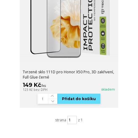
Tvrzené sklo 111D pro Honor X50 Pro, 3D zakřivení,
Full Glue černé
149 Kč
/
ks
skladem
123 Kč
bez DPH
Přidat do košíku
strana
z 1