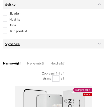
Štítky
Skladem
Novinka
Akce
TOP produkt
Výrobce
Nejnovější
Nejlevnější
Nejdražší
Zobrazuji 1-1 z 1
strana
z 1
TOP produkt
Akce