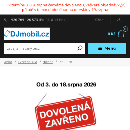
V termínu 3.-18. srpna čerpáme dovolenou, veškeré objednávky
přijaté v tomto období budou odeslány 19. srpna
+420 704 126 573
(Po-Pá, 8-18 hod.)
CZK
0
0 Kč
Menu
Úvod
Tvrzená skla
Honor
X50 Pro