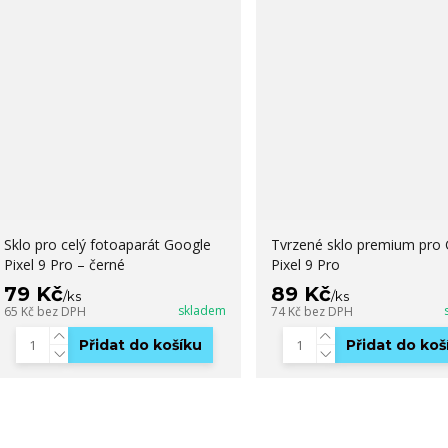
Sklo pro celý fotoaparát Google
Tvrzené sklo premium pro
Pixel 9 Pro – černé
Pixel 9 Pro
79 Kč
89 Kč
/
ks
/
ks
skladem
65 Kč
bez DPH
74 Kč
bez DPH
Přidat do košíku
Přidat do koš