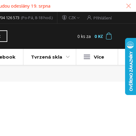
udou odeslány 19. srpna
704 126 573
(Po-Pá, 8-18 hod.)
CZK
Přihlášení
0
ks
za
0 Kč
t
tebook
Tvrzená skla
Více