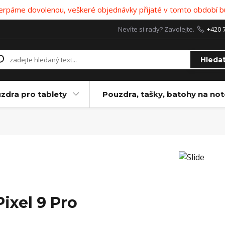
 čerpáme dovolenou, veškeré objednávky přijaté v tomto období b
Nevíte si rady? Zavolejte.
+420 
Hleda
zdra pro tablety
Pouzdra, tašky, batohy na no
Pixel 9 Pro