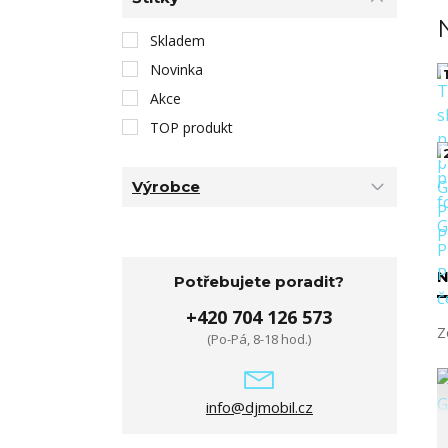
Skladem
Novinka
1
Akce
TOP produkt
Výrobce
N
Potřebujete poradit?
+420 704 126 573
Z
(Po-Pá, 8-18 hod.)
info@djmobil.cz