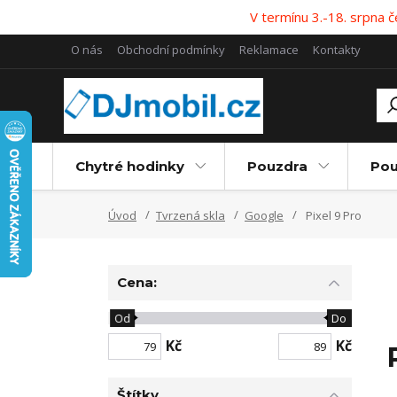
V termínu 3.-18. srpna
O nás
Obchodní podmínky
Reklamace
Kontakty
Chytré hodinky
Pouzdra
Pou
Úvod
Tvrzená skla
Google
Pixel 9 Pro
Cena:
Od
Do
Kč
Kč
Štítky