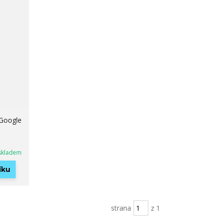
 Google
skladem
íku
strana
z 1