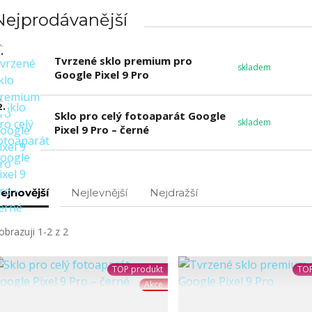
Nejprodávanější
.
Tvrzené sklo premium pro
skladem
Google Pixel 9 Pro
2.
Sklo pro celý fotoaparát Google
skladem
Pixel 9 Pro – černé
ejnovější
Nejlevnější
Nejdražší
obrazuji 1-2 z 2
TOP produkt
TOP
Akce