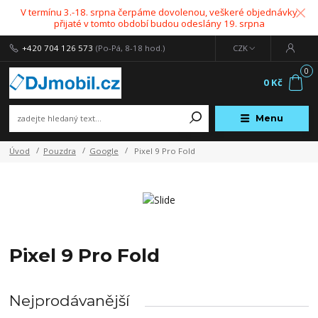
V termínu 3.-18. srpna čerpáme dovolenou, veškeré objednávky
přijaté v tomto období budou odeslány 19. srpna
+420 704 126 573
(Po-Pá, 8-18 hod.)
CZK
0
0 Kč
Menu
Úvod
Pouzdra
Google
Pixel 9 Pro Fold
Pixel 9 Pro Fold
Nejprodávanější