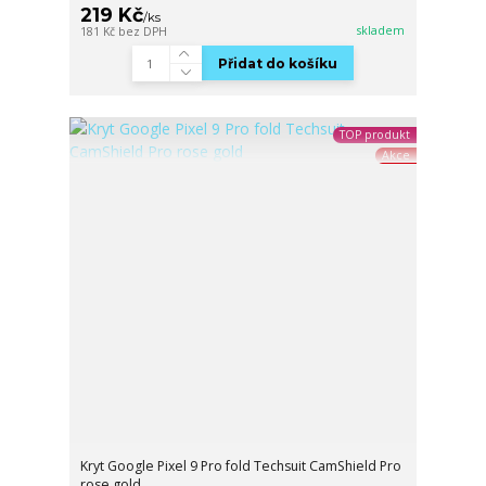
219 Kč
/
ks
skladem
181 Kč
bez DPH
Přidat do košíku
TOP produkt
Akce
Kryt Google Pixel 9 Pro fold Techsuit CamShield Pro
rose gold