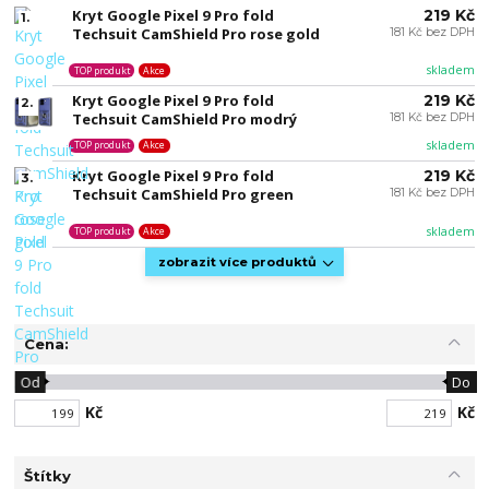
Kryt Google Pixel 9 Pro fold
219 Kč
1.
Techsuit CamShield Pro rose gold
181 Kč bez DPH
skladem
TOP produkt
Akce
Kryt Google Pixel 9 Pro fold
219 Kč
2.
Techsuit CamShield Pro modrý
181 Kč bez DPH
skladem
TOP produkt
Akce
Kryt Google Pixel 9 Pro fold
219 Kč
3.
Techsuit CamShield Pro green
181 Kč bez DPH
skladem
TOP produkt
Akce
zobrazit více produktů
Cena:
Od
Do
Kč
Kč
Štítky