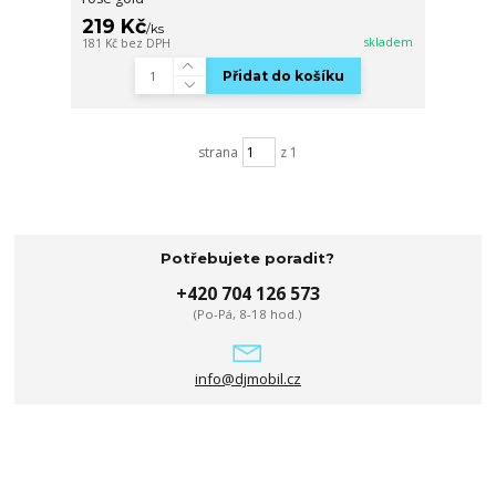
219 Kč
/
ks
skladem
181 Kč
bez DPH
Přidat do košíku
strana
z 1
Potřebujete poradit?
+420 704 126 573
(Po-Pá, 8-18 hod.)
info@djmobil.cz