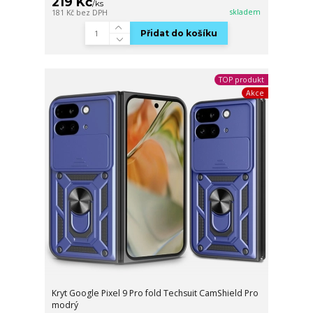
219 Kč
/
ks
skladem
181 Kč
bez DPH
Přidat do košíku
TOP produkt
Akce
Kryt Google Pixel 9 Pro fold Techsuit CamShield Pro
modrý