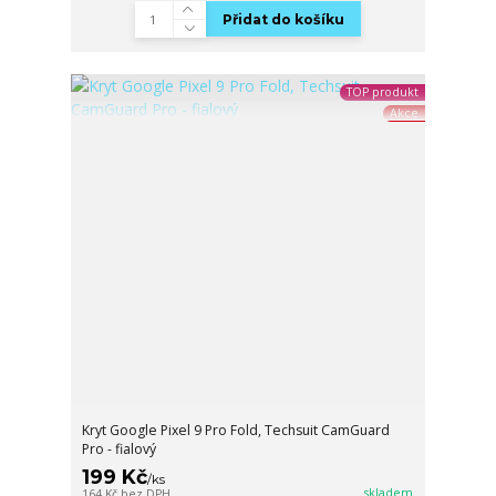
Přidat do košíku
TOP produkt
Akce
Kryt Google Pixel 9 Pro Fold, Techsuit CamGuard
Pro - fialový
199 Kč
/
ks
skladem
164 Kč
bez DPH