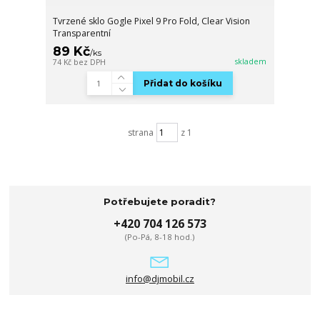
Tvrzené sklo Gogle Pixel 9 Pro Fold, Clear Vision
Transparentní
89 Kč
/
ks
skladem
74 Kč
bez DPH
Přidat do košíku
strana
z 1
Potřebujete poradit?
+420 704 126 573
(Po-Pá, 8-18 hod.)
info@djmobil.cz