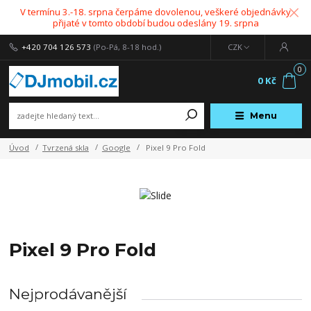
V termínu 3.-18. srpna čerpáme dovolenou, veškeré objednávky
přijaté v tomto období budou odeslány 19. srpna
+420 704 126 573
(Po-Pá, 8-18 hod.)
CZK
0
0 Kč
Menu
Úvod
Tvrzená skla
Google
Pixel 9 Pro Fold
Pixel 9 Pro Fold
Nejprodávanější