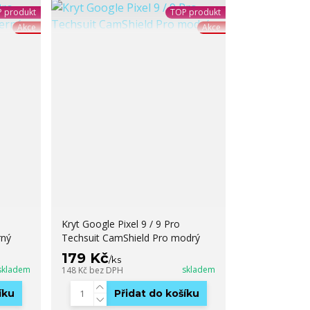
 produkt
TOP produkt
Akce
Akce
Kryt Google Pixel 9 / 9 Pro
rný
Techsuit CamShield Pro modrý
179 Kč
/
ks
skladem
skladem
148 Kč
bez DPH
íku
Přidat do košíku