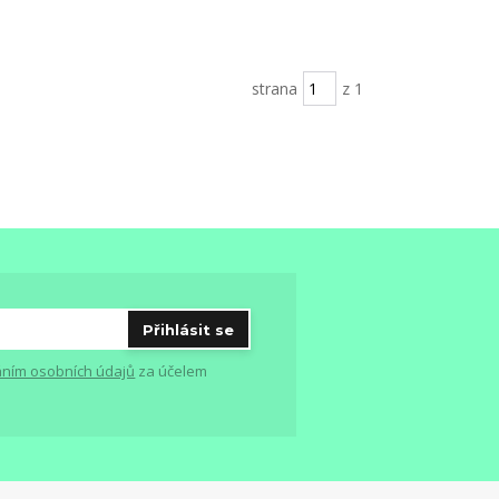
strana
z 1
Přihlásit se
ním osobních údajů
za účelem