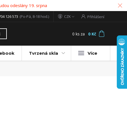
udou odeslány 19. srpna
704 126 573
(Po-Pá, 8-18 hod.)
CZK
Přihlášení
0
ks
za
0 Kč
t
tebook
Tvrzená skla
Více