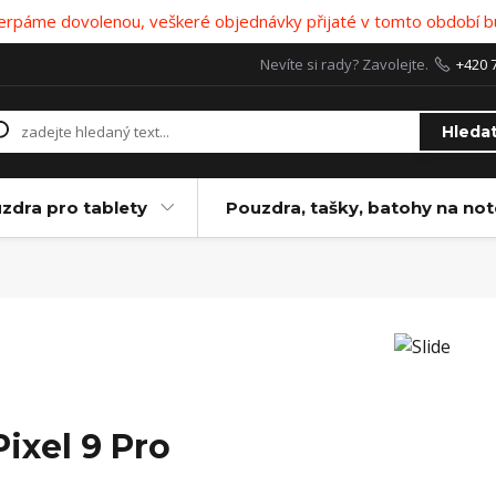
 čerpáme dovolenou, veškeré objednávky přijaté v tomto období b
Nevíte si rady? Zavolejte.
+420 
Hleda
zdra pro tablety
Pouzdra, tašky, batohy na no
Pixel 9 Pro