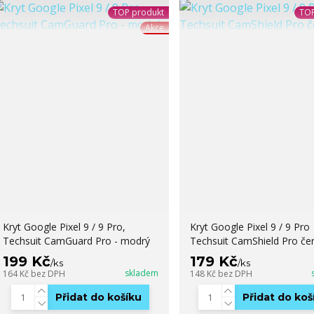
TOP produkt
TOP
Akce
Kryt Google Pixel 9 / 9 Pro,
Kryt Google Pixel 9 / 9 Pro
Techsuit CamGuard Pro - modrý
Techsuit CamShield Pro če
199 Kč
179 Kč
/
ks
/
ks
skladem
164 Kč
bez DPH
148 Kč
bez DPH
Přidat do košíku
Přidat do koš