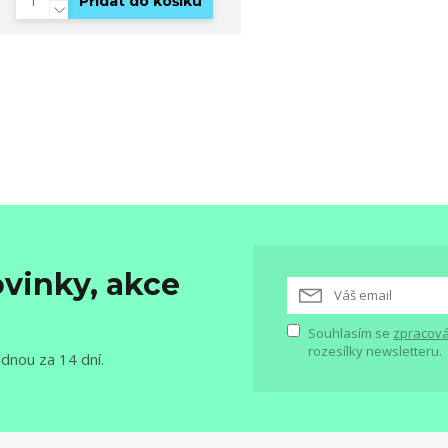
Přidat do košíku
vinky, akce
Souhlasím se
zpracová
rozesílky newsletteru.
ednou za 14 dní.