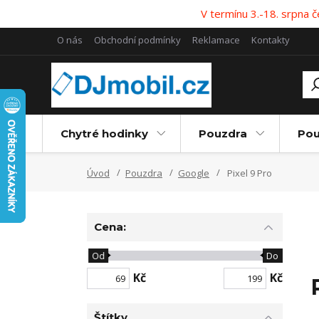
V termínu 3.-18. srpna
O nás
Obchodní podmínky
Reklamace
Kontakty
Chytré hodinky
Pouzdra
Pou
Úvod
Pouzdra
Google
Pixel 9 Pro
Cena:
Od
Do
Kč
Kč
Štítky