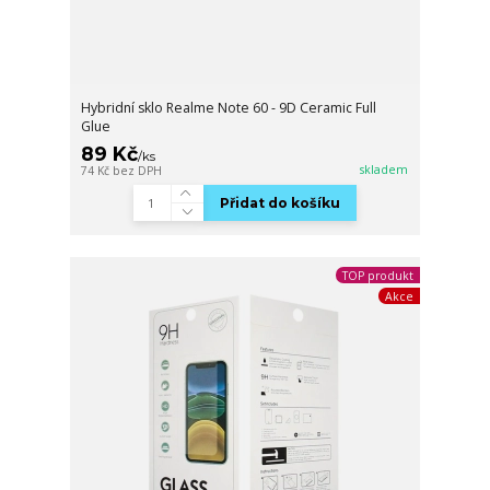
Hybridní sklo Realme Note 60 - 9D Ceramic Full
Glue
89 Kč
/
ks
skladem
74 Kč
bez DPH
Přidat do košíku
TOP produkt
Akce