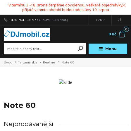
V termínu 3.-18. srpna čerpáme dovolenou, veškeré objednávky
přijaté v tomto období budou odeslány 19. srpna
+420 704 126 573
(Po-Pá, 8-18 hod.)
CZK
0
0 Kč
Menu
Úvod
Tvrzená skla
Realme
Note 60
Note 60
Nejprodávanější