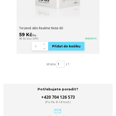
Tvrzené sklo Realme Note 60
59 Kč
/
ks
skladem
49 Kč
bez DPH
Přidat do košíku
strana
z 1
Potřebujete poradit?
+420 704 126 573
(Po-Pá, 8-18 hod.)